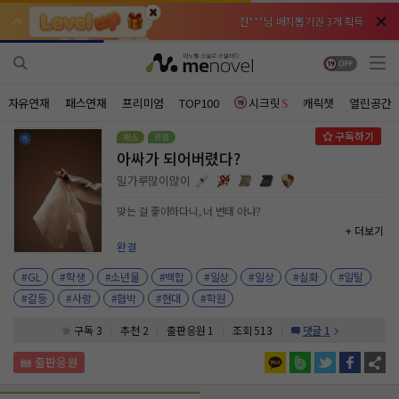
천***님 배지뽑기권 3개 획득
천***님 배지뽑기권 3개 획득
메**님
메**님
체험권 3일 획득
체험권 3일 획득
노벨패스
노벨패스
주*님 배지뽑기권 1개 획득
주*님 배지뽑기권 1개 획득
자유연재
패스연재
프리미엄
TOP100
시크릿
캐릭챗
열린공간
주**님 일반뽑기권 2개 획득
주**님 일반뽑기권 2개 획득
아싸가 되어버렸다?
베**님
베**님
체험권 1일 획득
체험권 1일 획득
노벨패스
노벨패스
밀가루많이많이
레*님 무료쿠폰 4개 획득
레*님 무료쿠폰 4개 획득
맞는 걸 좋아하다니, 너 변태 아냐?
+ 더보기
갈***님 후원10코인 획득
갈***님 후원10코인 획득
완결
인*님 레어뽑기권 1개 획득
인*님 레어뽑기권 1개 획득
#GL
#학생
#소년물
#백합
#일상
#일상
#실화
#일탈
#갈등
#사랑
#협박
#현대
#학원
구독 3
추천 2
출판응원
1
조회 513
댓글 1