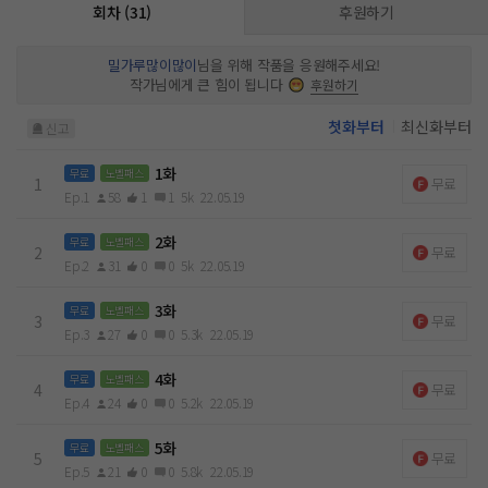
회차 (31)
후원하기
밀가루많이많이
님을 위해 작품을 응원해주세요!
작가님에게 큰 힘이 됩니다
후원하기
첫화부터
최신화부터
신고
1화
무료
노벨패스
1
무료
Ep.1
58
1
1
5k
22.05.19
2화
무료
노벨패스
2
무료
Ep.2
31
0
0
5k
22.05.19
3화
무료
노벨패스
3
무료
Ep.3
27
0
0
5.3k
22.05.19
4화
무료
노벨패스
4
무료
Ep.4
24
0
0
5.2k
22.05.19
5화
무료
노벨패스
5
무료
Ep.5
21
0
0
5.8k
22.05.19