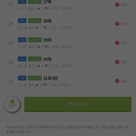
27화
무료
노벨패스
27
무료
Ep.27
11
0
0
4.8k
22.06.03
28화
무료
노벨패스
28
무료
Ep.28
9
0
0
5.1k
22.06.04
29화
무료
노벨패스
29
무료
Ep.29
13
0
0
4.5k
22.06.05
30화
무료
노벨패스
30
무료
Ep.30
16
0
0
5.3k
22.06.07
31화(완)
무료
노벨패스
31
무료
Ep.31
2
0
0
3.4k
22.06.11
첫화보기
사이트에 게시된 컨텐츠는 저작권자의 권리가 있는 컨텐츠로서 무단 복제, 전송, 수정, 배포는 법적 처벌
을 받을 수 있습니다.