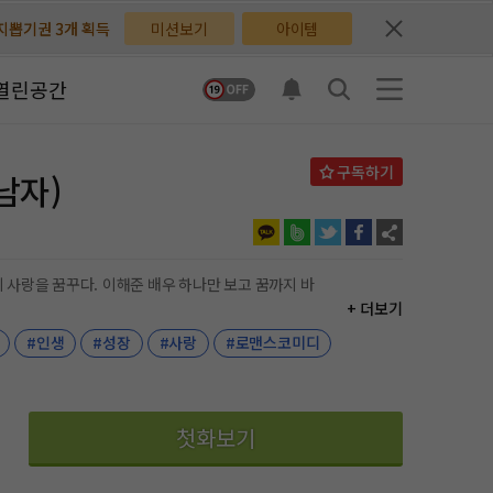
배지뽑기권 3개 획득
배지뽑기권 3개 획득
미션보기
아이템
체험권 3일 획득
체험권 3일 획득
열린공간
지뽑기권 1개 획득
지뽑기권 1개 획득
반뽑기권 2개 획득
반뽑기권 2개 획득
남자)
체험권 1일 획득
체험권 1일 획득
무료쿠폰 4개 획득
무료쿠폰 4개 획득
+ 더보기
님 후원10코인 획득
님 후원10코인 획득
#인생
#성장
#사랑
#로맨스코미디
어뽑기권 1개 획득
어뽑기권 1개 획득
첫화보기