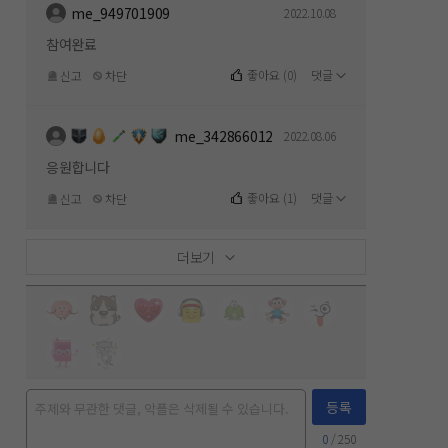
me_949701909
2022.10.08
참여완료
좋아요
(
0
)
댓글
신고
차단
me_342866012
2022.08.06
응원합니다
좋아요
(
1
)
댓글
신고
차단
더보기
등록
0
/ 250