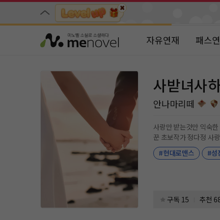
자유연재
패스
사받녀사하
안나마리떼
사랑만 받는것만 익숙한 탑배우 이해준 제대로 연애 한번 해 본적 없고 해준의 마음을 알아봐주는 
꾼 초보작가 정다정 사랑
#현대로맨스
#성
구독 15
추천 6