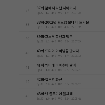
37회-꿈에 나타난 시어머니
37
Ep.37
2
0
0
4.2k
22.07.28
38회-2002년 월드컵 보다 더 뜨거운
38
Ep.38
2
0
0
4.1k
22.07.28
39회-그노무 학센과 맥주
39
Ep.39
1
0
0
5.2k
22.07.29
40회-드디어 아버님을 만나다
40
Ep.40
1
0
0
4.7k
22.08.12
41회-왜이래 아마추어 같이
41
Ep.41
0
0
0
5.7k
22.08.21
42회-질투의 화신
42
Ep.42
0
0
0
5.3k
22.08.26
43회-넌 꼴뚜기에 불과해
43
Ep.43
0
0
0
3.2k
22.09.02