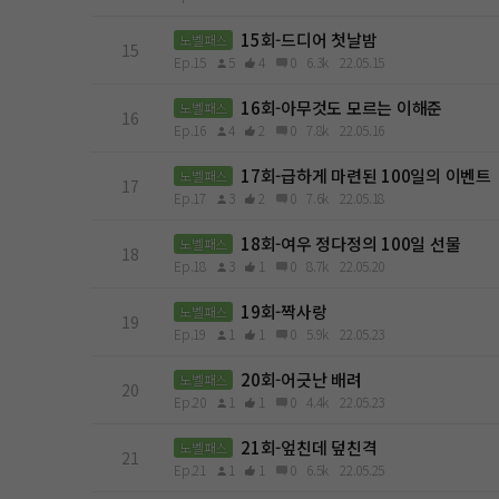
15회-드디어 첫날밤
노벨패스
15
Ep.15
5
4
0
6.3k
22.05.15
16회-아무것도 모르는 이해준
노벨패스
16
Ep.16
4
2
0
7.8k
22.05.16
17회-급하게 마련된 100일의 이벤트
노벨패스
17
Ep.17
3
2
0
7.6k
22.05.18
18회-여우 정다정의 100일 선물
노벨패스
18
Ep.18
3
1
0
8.7k
22.05.20
19회-짝사랑
노벨패스
19
Ep.19
1
1
0
5.9k
22.05.23
20회-어긋난 배려
노벨패스
20
Ep.20
1
1
0
4.4k
22.05.23
21회-엎친데 덮친격
노벨패스
21
Ep.21
1
1
0
6.5k
22.05.25