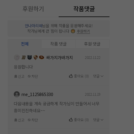
후원하기
작품댓글
안나마리떼
님을 위해 작품을 응원해주세요!
작가님에게 큰 힘이 됩니다
후원하기
전체
작품 댓글
후원 댓글
싸가지가바가지
2022.11.22
응원합니다
좋아요
(
0
)
댓글
신고
차단
me_1125865330
2022.11.19
다음내용을 계속 궁금하게 작가님이 만들어서 너무
흥미진진하네요~~
좋아요
(
0
)
댓글
신고
차단