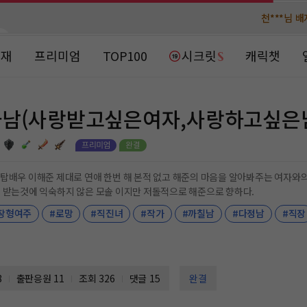
천***님 
천***님 
메**님
메**님
노벨패스
노벨패스
연재
프리미엄
TOP100
시크릿
캐릭챗
주*님 배
주*님 배
주**님 일
주**님 일
남(사랑받고싶은여자,사랑하고싶은
베**님
베**님
노벨패스
노벨패스
레*님 
레*님 
여자와의 사랑을 꿈꾸다. 이해준 배우 하나만 보고 꿈까지 바
 받는것에 익숙하지 않은 모솔 이지만 저돌적으로 해준으로 향하다.
갈***
갈***
장형여주
#로망
#직진녀
#작가
#까칠남
#다정남
#직장
인*님 레
인*님 레
8
출판응원
11
조회 326
댓글 15
완결