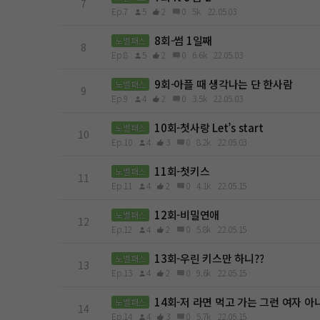
7
Ep.7
5
2
0
5k
22.05.03
8회-썸 1일째
노벨패스
8
Ep.8
5
2
0
6.6k
22.05.03
9회-아플 때 생각나는 단 한사람
노벨패스
9
Ep.9
4
2
0
3.5k
22.05.03
10회-첫사랑 Let’s start
노벨패스
10
Ep.10
4
3
0
8.2k
22.05.03
11회-첫키스
노벨패스
11
Ep.11
4
2
0
4.1k
22.05.15
12회-비밀연애
노벨패스
12
Ep.12
4
2
0
5.8k
22.05.15
13회-우린 키스만 하니??
노벨패스
13
Ep.13
4
2
0
9.6k
22.05.15
14회-저 라면 먹고 가는 그런 여자 아
노벨패스
14
Ep.14
4
3
0
5.7k
22.05.15