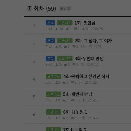
총 회차 (59)
신고
1회- 첫만남
무료
노벨패스
1
Ep.1
101
8
2
4.2k
22.04.25
2회- 그 남자, 그 여자
무료
노벨패스
2
Ep.2
38
7
3
3.9k
22.04.25
3회-두번째 만남
무료
노벨패스
3
Ep.3
25
6
3
4k
22.04.27
4회-완벽하고 싶었던 식사
노벨패스
4
Ep.4
9
3
1
6k
22.04.28
5회-세번째 만남
노벨패스
5
Ep.5
8
2
0
7.5k
22.04.29
6회- It’s 썸-1
노벨패스
6
Ep.6
5
2
0
5.6k
22.04.30
7회-It’s 썸-2
노벨패스