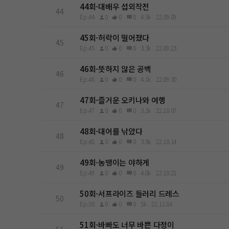
44회-대배우 섭외작전
44
Ep.44
0
0
0
4.5k
22.09.09
45회-허락이 떨어졌다
45
Ep.45
0
0
0
3.3k
22.09.23
46회-뜻하지 않은 공백
46
Ep.46
0
0
0
4.1k
22.09.30
47회-즐거운 오키나와 여행
47
Ep.47
0
0
0
3.1k
22.10.07
48회-대어를 낚았다
48
Ep.48
0
0
0
3.5k
22.10.14
49회-농땡이는 야하게
49
Ep.49
0
0
0
4.8k
22.10.21
50회-서프라이즈 들러리 드레스
50
Ep.50
0
0
0
5k
22.11.04
51회-바빠도 너무 바쁜 다정이