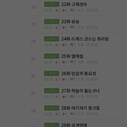
22회-고해성사
노벨패스
22
Ep.22
1
1
0
6.3k
22.05.25
23회-유보
노벨패스
23
Ep.23
2
1
0
4.2k
22.05.25
24회-드레스 코드는 츄리링
노벨패스
24
Ep.24
1
1
0
6.1k
22.06.02
25회-열애설
노벨패스
25
Ep.25
1
1
0
4.8k
22.06.02
26회-믿음의 중요성
노벨패스
26
Ep.26
1
1
0
5.3k
22.06.02
27회-하늘이 돕는구나
노벨패스
27
Ep.27
1
0
0
4.7k
22.06.03
28회-여기저기 핑크빛
노벨패스
28
Ep.28
1
1
0
7.7k
22.06.03
29회-공개연애
노벨패스