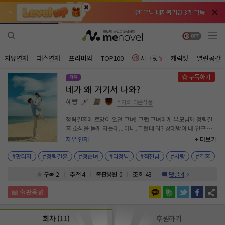
천***님 배지뽑기권 3개 획득
천***님 배지뽑기권 3개 획득
메**님
메**님
체험권 3일 획득
체험권 3일 획득
노벨패스
노벨패스
주*님 배지뽑기권 1개 획득
주*님 배지뽑기권 1개 획득
자유연재
패스연재
프리미엄
TOP100
시크릿
캐릭챗
열린공간
주**님 일반뽑기권 2개 획득
주**님 일반뽑기권 2개 획득
네가 왜 거기서 나와?
베**님
베**님
체험권 1일 획득
체험권 1일 획득
노벨패스
노벨패스
혜빵
작가의 다른작품
레*님 무료쿠폰 4개 획득
레*님 무료쿠폰 4개 획득
정략결혼에 로망이 있던 그녀! 그런 그녀에게 부모님께 정략결
혼 소식을 듣게 되는데... 아니, 그런데 뭐? 상대방이 내 친구 최
갈***님 후원10코인 획득
갈***님 후원10코인 획득
정훈이라고?! 어떻게 친구랑 결혼 생활을 해? 어떻게 친구에게
자유 연재
+ 더보기
설레임을 느껴! #대형견남 #직진남 #정략결혼
인*님 레어뽑기권 1개 획득
인*님 레어뽑기권 1개 획득
aagjdmswl12@naver.com
#판타지
#정략결혼
#청순녀
#다정남
#직진남
#사랑
#결혼
구독 2
추천 4
출판응원
0
조회 48
댓글 4
회차 (11)
후원하기