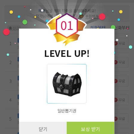
0
혜빵
님을 위해 작품을 응원해주세요!
작가님에게 큰 힘이 됩니다
후원하기
0
1
첫화부터
최신화부터
신고
내 신랑이 너라고?!
무료
1
무료
Ep.1
22
2
1
5.6k
21.08.19
LEVEL UP!
작은 일탈.
무료
2
무료
Ep.2
7
1
1
5.7k
21.08.19
사랑은 사람을 미치게 한다.
무료
3
무료
Ep.3
5
1
1
7.6k
21.08.20
04. 새로운 모습
무료
4
무료
Ep.4
1
0
0
6.6k
21.08.21
일반뽑기권
조력자의 도움.
무료
노벨패스
5
무료
Ep.5
2
0
0
7.6k
22.03.01
닫기
보상 받기