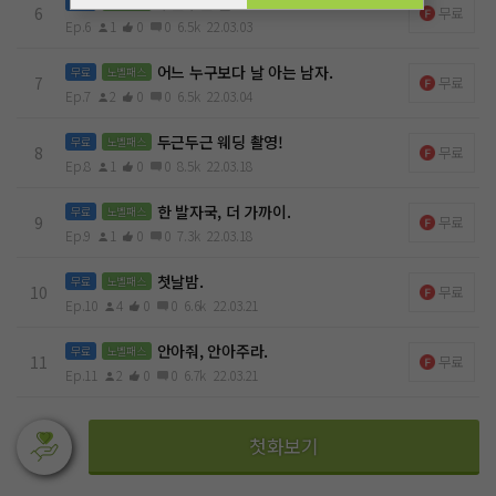
두근두근 설렘!
무료
노벨패스
6
무료
Ep.6
1
0
0
6.5k
22.03.03
어느 누구보다 날 아는 남자.
무료
노벨패스
7
무료
Ep.7
2
0
0
6.5k
22.03.04
두근두근 웨딩 촬영!
무료
노벨패스
8
무료
Ep.8
1
0
0
8.5k
22.03.18
한 발자국, 더 가까이.
무료
노벨패스
9
무료
Ep.9
1
0
0
7.3k
22.03.18
첫날밤.
무료
노벨패스
10
무료
Ep.10
4
0
0
6.6k
22.03.21
안아줘, 안아주라.
무료
노벨패스
11
무료
Ep.11
2
0
0
6.7k
22.03.21
첫화보기