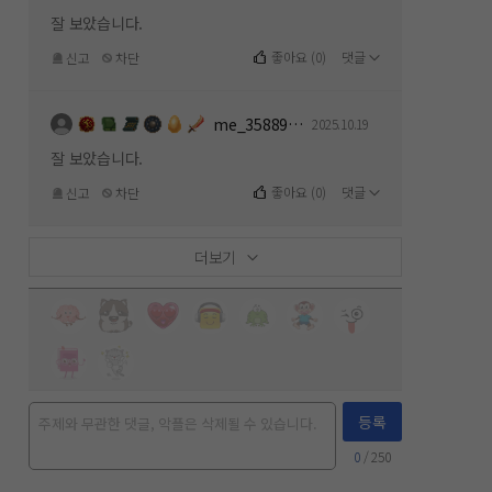
잘 보았습니다.
좋아요
(
0
)
댓글
신고
차단
me_358891154
2025.10.19
잘 보았습니다.
좋아요
(
0
)
댓글
신고
차단
더보기
등록
0
/ 250