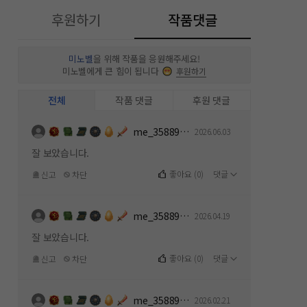
후원하기
작품댓글
미노벨
을 위해 작품을 응원해주세요!
미노벨에게 큰 힘이 됩니다
후원하기
전체
작품 댓글
후원 댓글
me_358891154
2026.06.03
잘 보았습니다.
좋아요
(
0
)
댓글
신고
차단
me_358891154
2026.04.19
잘 보았습니다.
좋아요
(
0
)
댓글
신고
차단
me_358891154
2026.02.21