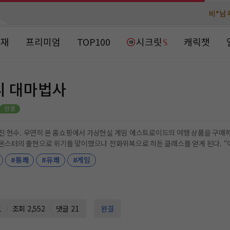
비*님 
비*님 
천***님 
천***님 
연재
프리미엄
TOP100
시크릿
캐릭챗
메**님
메**님
노벨패스
노벨패스
주*님 배
주*님 배
니 대마법사
주**님 일
주**님 일
베**님
베**님
노벨패스
노벨패스
 우연히 본 홈쇼핑에서 가상현실 게임 에스트로이드의 여행 상품을 구매하게 되는데… [플레이어 최초, 전
레*님 
레*님 
터명이 양아치로 결정되었습니다.] 어쩌다 보니 대마법사가 된 양아치의 모험이 시작된다!
#통쾌
#유쾌
#게임
갈***
갈***
인*님 레
인*님 레
1
조회 2,552
댓글 21
완결