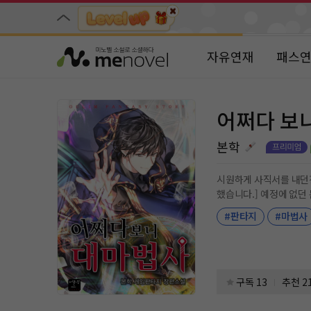
자유연재
패스
어쩌다 보
본학
시원하게 사직서를 내던진 현수.
했습니다.] 예정에 없던 몬스터의 출현으로 위기를 맞이했으나 전화위복으로 히든 클래스를 얻게 된다. “이 게임 안 한다니까? 이거 완전 양아치 아니야.” [캐릭
#판타지
#마법사
구독 13
추천 2