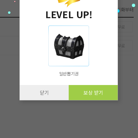
첫화부터
최신화부터
LEVEL UP!
무료
무료
일반뽑기권
닫기
보상 받기