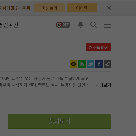
배지뽑기권 3개 획득
배지뽑기권 3개 획득
미션보기
아이템
체험권 3일 획득
체험권 3일 획득
열린공간
지뽑기권 1개 획득
지뽑기권 1개 획득
반뽑기권 2개 획득
반뽑기권 2개 획득
체험권 1일 획득
체험권 1일 획득
무료쿠폰 4개 획득
무료쿠폰 4개 획득
+ 더보기
님 후원10코인 획득
님 후원10코인 획득
이 투명한의 가족과 연관이 되어 있다는걸 알게 된 이유. 이 상황에서 사랑이냐. 현실이냐 고민하지만 결국 사랑을 선택. 해피엔딩으로 마무리 됩니다.
어뽑기권 1개 획득
어뽑기권 1개 획득
첫화보기