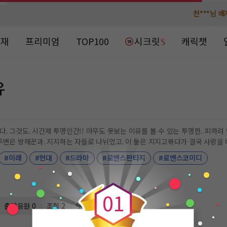
천***님 
천***님 
메**님
메**님
노벨패스
노벨패스
연재
프리미엄
TOP100
시크릿
캐릭챗
주*님 배
주*님 배
주**님 일
주**님 일
유
베**님
베**님
노벨패스
노벨패스
레*님 
레*님 
이유를 볼 수 있는 투명한. 피하려 했지만 피할수 없는 현실에 둘은 계속 부딪히게 되고.
갈***
갈***
#미래
#현대
#드라마
#로맨스판타지
#로맨스코미디
0
인*님 레
인*님 레
0
1
출판응원
0
조회 2
댓글 0
일 연재