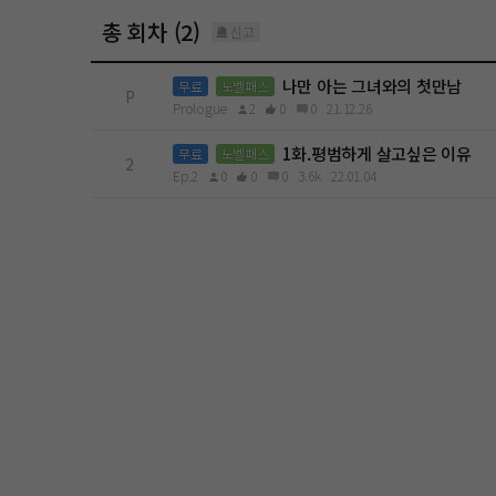
총 회차 (2)
신고
나만 아는 그녀와의 첫만남
무료
노벨패스
P
Prologue
2
0
0
21.12.26
1화.평범하게 살고싶은 이유
무료
노벨패스
2
Ep.2
0
0
0
3.6k
22.01.04