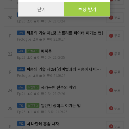
Ep.19
0
0
0
3.4k
21.09.24
닫기
보상 받기
복싱은 태권도를 못 이겨
무료
노벨패스
20
무료
Ep.20
0
0
0
3k
21.09.24
싸움의 기술 제1장[스트리트 파이터 이기는 법]
무료
P
무료
Prologue
0
0
0
21.09.24
패싸움
무료
노벨패스
22
무료
Ep.22
0
0
0
3k
21.09.25
싸움의 기술 제2장[라이벌과의 싸움에서 이기는 법]
무료
P
무료
Prologue
0
0
0
21.09.25
국가공인 선수의 위엄
무료
노벨패스
24
무료
Ep.24
0
0
0
3k
21.09.26
일반인 상대로 이기는 법
무료
노벨패스
25
무료
Ep.25
1
0
0
3.1k
21.09.26
너 나한테 혼좀 나자.
무료
P
무료