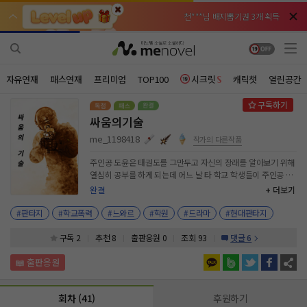
천***님 배지뽑기권 3개 획득
천***님 배지뽑기권 3개 획득
메**님
메**님
체험권 3일 획득
체험권 3일 획득
노벨패스
노벨패스
주*님 배지뽑기권 1개 획득
주*님 배지뽑기권 1개 획득
자유연재
패스연재
프리미엄
TOP100
시크릿
캐릭챗
열린공간
주**님 일반뽑기권 2개 획득
주**님 일반뽑기권 2개 획득
싸움의기술
베**님
베**님
체험권 1일 획득
체험권 1일 획득
노벨패스
노벨패스
me_1198418
작가의 다른작품
레*님 무료쿠폰 4개 획득
레*님 무료쿠폰 4개 획득
주인공 도윤은 태권도를 그만두고 자신의 장래를 알아보기 위해
열심히 공부를 하게 되는데 어느 날 타 학교 학생들이 주인공 학
갈***님 후원10코인 획득
갈***님 후원10코인 획득
교에 찾아와 시비를 걸게 되었다. 이에 분노한 도윤은 자신도 모
완결
+ 더보기
르게 주먹을 휘두르게 되었다. 그렇게 타 학교 학생들과 싸움을
인*님 레어뽑기권 1개 획득
인*님 레어뽑기권 1개 획득
하게 되었고 도윤이는 싸움에서 위기를 맞게 되었다. 과연 도윤
#판타지
#학교폭력
#느와르
#학원
#드라마
#현대판타지
이의 운명은 어떻게 될것인가? #미계약작 #최진수 #20대
#email: 616sewoong@naver.com
구독 2
추천 8
출판응원
0
조회 93
댓글 6
회차 (41)
후원하기