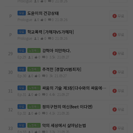
Prologue
0
0
0
21.09.26
도윤이의 건강상태
무료
P
무료
Prologue
0
0
0
21.09.26
학교폭력 [가해자VS가해자]
무료
P
무료
Prologue
1
0
0
21.09.26
강혁아 미안하다.
무료
노벨패스
29
무료
Ep.29
1
0
0
3.5k
21.09.27
추격전 [경찰VS범죄자]
무료
노벨패스
30
무료
Ep.30
0
0
0
3k
21.09.27
싸움의 기술 제3장[다수와의 싸움에서 살아남는법]
무료
노벨패스
31
무료
Ep.31
0
0
0
4.4k
21.09.27
정의구현의 여신(feet 이다연)
무료
노벨패스
32
무료
Ep.32
0
0
0
4.1k
21.09.28
악의 세상에서 살아남는법
무료
노벨패스
33
무료
Ep.33
1
0
0
3.2k
21.09.28