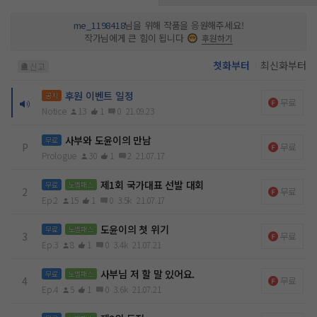
me_1198418
님을 위해 작품을 응원해주세요!
작가님에게 큰 힘이 됩니다
후원하기
첫화부터
최신화부터
신고
후원 이벤트 일정
공지
무료
Notice
13
1
0
21.09.23
사부와 도윤이의 만남
무료
P
무료
Prologue
30
1
2
21.07.17
제1회 국가대표 선발 대회
무료
노벨패스
2
무료
Ep.2
15
1
0
3.5k
21.07.17
도윤이의 첫 위기
무료
노벨패스
3
무료
Ep.3
8
1
0
3.4k
21.07.21
사부님 저 할 말 있어요.
무료
노벨패스
4
무료
Ep.4
5
1
0
3.6k
21.07.21