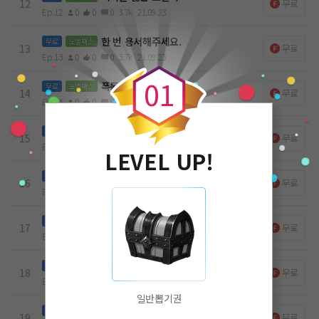
12
무료
Ep.12
0
0
0
3.7k
21.09.23
한 번 용서해주세요.
무료
노벨패스
0
13
무료
Ep.13
0
0
0
3.7k
21.09.23
0
1
폭동 진압 작전1
무료
노벨패스
14
무료
Ep.14
0
0
0
3.5k
21.09.23
범죄자의 신상이 밝혀지다!!
무료
노벨패스
15
무료
Ep.15
0
0
0
3.7k
21.09.23
LEVEL UP!
태권도[KTA]VS복싱[MMA]
무료
노벨패스
16
무료
Ep.16
0
0
0
3k
21.09.23
1대1 단판승부[태권도VS복싱]
무료
노벨패스
17
무료
Ep.17
1
0
0
3k
21.09.23
싸움 최강자의 등장
무료
노벨패스
18
무료
Ep.18
0
0
0
3.1k
21.09.23
일반뽑기권
어디서 가라데가 태권도를 표절해!!
무료
노벨패스
19
무료