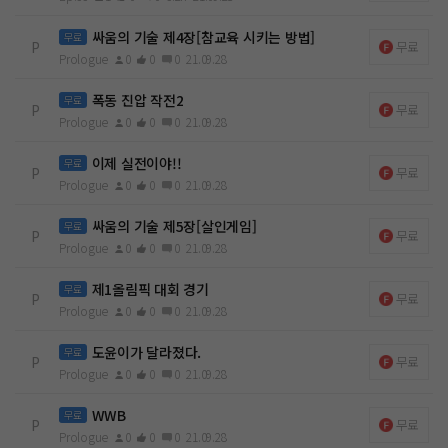
싸움의 기술 제4장[참교육 시키는 방법]
무료
P
무료
Prologue
0
0
0
21.09.28
폭동 진압 작전2
무료
P
무료
Prologue
0
0
0
21.09.28
이제 실전이야!!
무료
P
무료
Prologue
0
0
0
21.09.28
싸움의 기술 제5장[살인게임]
무료
P
무료
Prologue
0
0
0
21.09.28
제1올림픽 대회 경기
무료
P
무료
Prologue
0
0
0
21.09.28
도윤이가 달라졌다.
무료
P
무료
Prologue
0
0
0
21.09.28
WWB
무료
P
무료
Prologue
0
0
0
21.09.28