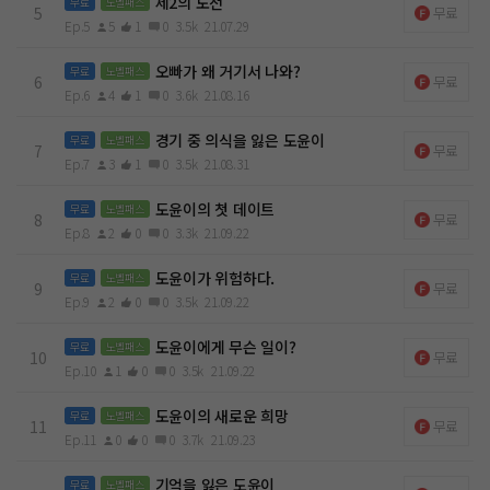
제2의 도전
무료
노벨패스
5
무료
Ep.5
5
1
0
3.5k
21.07.29
오빠가 왜 거기서 나와?
무료
노벨패스
6
무료
Ep.6
4
1
0
3.6k
21.08.16
경기 중 의식을 잃은 도윤이
무료
노벨패스
7
무료
Ep.7
3
1
0
3.5k
21.08.31
도윤이의 첫 데이트
무료
노벨패스
8
무료
Ep.8
2
0
0
3.3k
21.09.22
도윤이가 위험하다.
무료
노벨패스
9
무료
Ep.9
2
0
0
3.5k
21.09.22
도윤이에게 무슨 일이?
무료
노벨패스
10
무료
Ep.10
1
0
0
3.5k
21.09.22
도윤이의 새로운 희망
무료
노벨패스
11
무료
Ep.11
0
0
0
3.7k
21.09.23
기억을 잃은 도윤이
무료
노벨패스