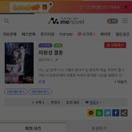
천***님 배지뽑기권 3개 획득
천***님 배지뽑기권 3개 획득
메**님
메**님
체험권 3일 획득
체험권 3일 획득
노벨패스
노벨패스
주*님 배지뽑기권 1개 획득
주*님 배지뽑기권 1개 획득
자유연재
패스연재
프리미엄
TOP100
시크릿
캐릭챗
열린공간
주**님 일반뽑기권 2개 획득
주**님 일반뽑기권 2개 획득
미완성 결혼
베**님
베**님
체험권 1일 획득
체험권 1일 획득
노벨패스
노벨패스
유리지니
레*님 무료쿠폰 4개 획득
레*님 무료쿠폰 4개 획득
어느 날 갑자기 SJ 그룹의 장녀가 된 혼외자 예슬. 주위의 멸시
어린 시선과 또래의 괴롭힘 속에서 힘겨운 나날을 보낸다. 이런
갈***님 후원10코인 획득
갈***님 후원10코인 획득
지옥 같은 상황 속에서 예슬을 구해준 진원. 예슬은 진원에게 첫
완결
+ 더보기
눈에 반해 그와 함께하는 날을 꿈꾸며, 진원의 곁에 당당히 설 수
인*님 레어뽑기권 1개 획득
인*님 레어뽑기권 1개 획득
있도록 노력한다. 그렇게 그를 사랑한 10년이란 긴 세월. 진원은
#현대로맨스
#현대로맨스
한 번도 예슬을 사랑한 적이 없없다. “오늘 보자고 한 이유는 너
에게…… 결혼하자는 제안을 하기 위해서야.” ˝우리는 지난 세월
구독 1
추천 0
조회 560
댓글 0
연인이었던 적도 없고, 연인이 되기 전 썸을 타는 사이였던 적도
없어요. 그런데 결혼을 하자고요?” “예슬아, 너도 이제 알잖아.
우리 세상에서 사랑으로 결혼하는 사람들은 없다는 걸.” 서로의
필요에 의해서 이루어지는 정략 결혼. 사랑이 없어도 그와 함께
회차 (67)
후원하기
할 수만 있다면 행복할 거라고 생각한 게 오만했던 걸까? 예슬은