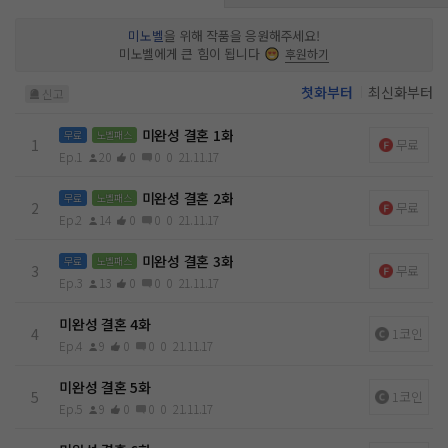
점점 진원과 함께하는 시간이 숨 막힐 듯 버겁다고 느낀다. ˝우리
이혼해요, 진원 씨.˝ “한 번쯤은 나에게 기회를 줄 수 있는 거잖
미노벨
을 위해 작품을 응원해주세요!
아. 왜 이렇게 극단적으로 나가는 건데?” “진원 씨가 그랬잖아
미노벨에게 큰 힘이 됩니다
후원하기
요. 결혼을 지속하는 게 힘들면 놓아주겠다고.” 기나긴 사랑의
종지부를 찍으려는 예슬과 뒤늦게 마음을 자각한 진원. 둘의 엇
첫화부터
최신화부터
신고
갈린 사랑은 어떻게 흘러갈까?
미완성 결혼 1화
무료
노벨패스
1
무료
Ep.1
20
0
0
0
21.11.17
미완성 결혼 2화
무료
노벨패스
2
무료
Ep.2
14
0
0
0
21.11.17
미완성 결혼 3화
무료
노벨패스
3
무료
Ep.3
13
0
0
0
21.11.17
미완성 결혼 4화
4
1코인
Ep.4
9
0
0
0
21.11.17
미완성 결혼 5화
5
1코인
Ep.5
9
0
0
0
21.11.17