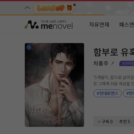
자유연재
패스
함부로 유
차홍주
‘5개월이, 앞으로 살아갈 50년을 기쁘게 할지도 모르는 거니
은 그에게 쉬운 세상을 안겼다. ‘청혼
날 원하잖아?” 제가 모시는 상사인 윤조의 통보 같은 고백에 이재는 자신의 귀를 의심했다. “거절하면……, 거절하면 어떻게 되는데요?” “아직 거절당해 본 적
#현대로맨스
#현
이 없어서. 나도 내가 어떻게 나올지 모르겠는데?’ 분노, 욕망, 격정, 인내
“……전무님.” 낮디낮은 부름이 간신히 이재의 입 밖으로 흘러나왔다. “전무로서 비서에게 키스하는 사람도 있나?” “구별해. 내가 널 안을 때조차 전무님 소리
듣고 싶진 않으니까.”
구독 0
추천 5