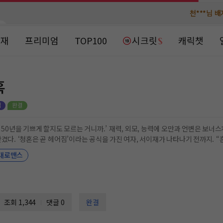
천***님 
천***님 
메**님
메**님
노벨패스
노벨패스
연재
프리미엄
TOP100
시크릿
캐릭챗
주*님 배
주*님 배
주**님 일
주**님 일
혹
베**님
베**님
노벨패스
노벨패스
레*님 
레*님 
까.’ 재력, 외모, 능력에 오만과 언변은 보너스처럼 가진 남자. 이윤조. 재벌 3세에 삼대독자란 운명
은 곧 헤어짐’이라는 공식을 가진 여자, 서이재가 나타나기 전까지. “흔히들 그러지. 몸은 거짓말을 안 한다고. 서이재, 너도
갈***
갈***
대로맨스
. 소용돌이치는 윤조의 눈동자를 마주하고 있자, 이재는 알 수 없는 전율이 일었다.
인*님 레
인*님 레
조회 1,344
댓글 0
완결