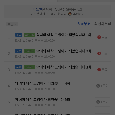
주려던 건데… 왜 악녀 가문이 더 편하지? 이렇게 된 거, 몽클레
어의 멸문을 막고 부잣집 애완동물이 돼야겠다…! 그런데- “…나
미노벨
을 위해 작품을 응원해주세요!
는 절대로 너를 떠나지 않아. 리젯.” 애완 고양이 되고 싶다 했더
미노벨에게 큰 힘이 됩니다
후원하기
니, 애착 고양이가 되어 버린 건가?!
첫화부터
최신화부터
신고
악녀의 애착 고양이가 되었습니다 1화
무료
노벨패스
1
무료
Ep.1
0
0
0
0
26.06.30
악녀의 애착 고양이가 되었습니다 2화
무료
노벨패스
2
무료
Ep.2
0
0
0
0
26.06.30
악녀의 애착 고양이가 되었습니다 3화
무료
노벨패스
3
무료
Ep.3
0
0
0
0
26.06.30
악녀의 애착 고양이가 되었습니다 4화
4
1코인
Ep.4
0
0
0
0
26.06.30
악녀의 애착 고양이가 되었습니다 5화
5
1코인
Ep.5
0
0
0
0
26.06.30