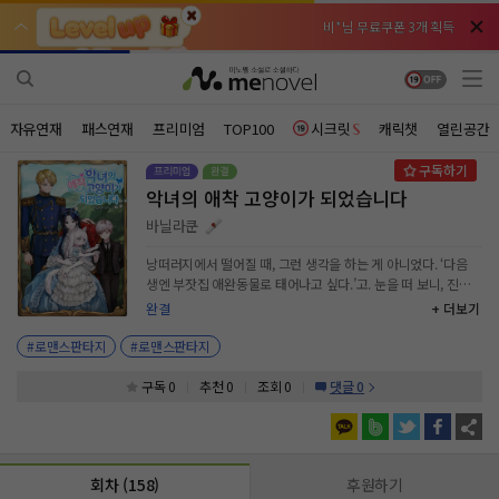
비*님 무료쿠폰 3개 획득
비*님 무료쿠폰 3개 획득
천***님 배지뽑기권 3개 획득
천***님 배지뽑기권 3개 획득
메**님
메**님
체험권 3일 획득
체험권 3일 획득
노벨패스
노벨패스
자유연재
패스연재
프리미엄
TOP100
시크릿
캐릭챗
열린공간
주*님 배지뽑기권 1개 획득
주*님 배지뽑기권 1개 획득
악녀의 애착 고양이가 되었습니다
주**님 일반뽑기권 2개 획득
주**님 일반뽑기권 2개 획득
바닐라쿤
베**님
베**님
체험권 1일 획득
체험권 1일 획득
노벨패스
노벨패스
낭떠러지에서 떨어질 때, 그런 생각을 하는 게 아니었다. ‘다음
생엔 부잣집 애완동물로 태어나고 싶다.’고. 눈을 떠 보니, 진짜
레*님 무료쿠폰 4개 획득
레*님 무료쿠폰 4개 획득
고양이가 되어 있었다. 게다가 웹소설 속 2황자가 줍는 고양이라
완결
+ 더보기
니? 권력, 명예, 재력… 완벽한 집사를 두고 누리던 묘생은 딱 한
갈***님 후원10코인 획득
갈***님 후원10코인 획득
달뿐이었다. “쟤, 몽클레어 공녀에게 보내려고.” 잠깐, 몽클레어
#로맨스판타지
#로맨스판타지
공녀라면… 원작 악녀?! 집사야, 그건 좀 아니잖아! 결국 멸문당
인*님 레어뽑기권 1개 획득
인*님 레어뽑기권 1개 획득
할 몽클레어 공작가에 떠밀리듯 맡겨졌다. ‘악녀와 살 바에 길에
구독 0
추천 0
조회 0
댓글 0
서 살겠어!’ 악녀에게서 도망치려던 찰나, 원작과는 전혀 다른 그
녀의 모습을 보게 되었다. 내게 음식을 나눠 주고, 내 잘못까지
대신 떠안는 그녀. “도망가도 좋아. 하지만… 조금만 내 곁에 있
어 줄래?” 슬픔에 잠긴 그녀를 보니, 발걸음이 멈췄다. *** 고급
회차 (158)
후원하기
식사와 나만을 위한 놀이터, 내 전용 보석들. 잠깐만 곁에 있어