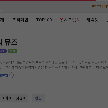
천***님 
천***님 
메**님
메**님
노벨패스
노벨패스
연재
프리미엄
TOP100
시크릿
캐릭챗
주*님 배
주*님 배
주**님 일
주**님 일
틱 뮤즈
베**님
베**님
노벨패스
노벨패스
레*님 
레*님 
의 실패로 슬럼프에 빠져 허우적대고 있는데,그녀의 옆집으로 누군가 이사를 온다. 바로 ‘평론가들이 사랑하는 감독
경과 사랑을 한 몸에 독차지했던 사람. 그에게 제 실패를 보여 주고 싶지 않았던 다솜은 그를 피하려고 하지만 자꾸
갈***
갈***
속상함에 술을 마시다가 기어이 선을 넘어 버리고 마는데…. “선배, 나랑 잘래요?” 돌이킬 수 없게 되어 버렸다고 후회하
대로맨스
고 아팠었는지 역지사지로 겪어 봐야지, 다솜아. 그래야 내가 지금 얼마나 억울한지
인*님 레
인*님 레
도 깨닫겠지.” “…….” “너한텐 그게 제일 잘 먹히잖아? 몸으로 직
조회 0
댓글 0
완결