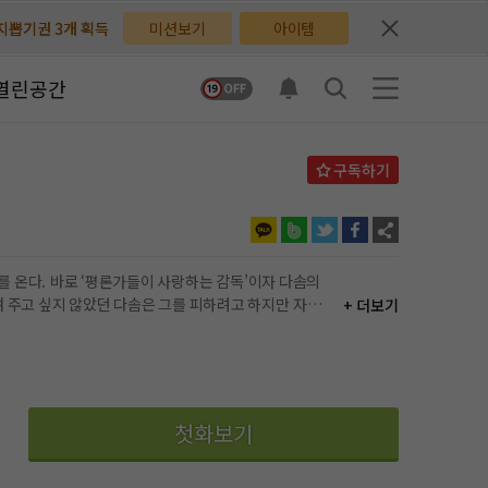
배지뽑기권 3개 획득
배지뽑기권 3개 획득
미션보기
아이템
체험권 3일 획득
체험권 3일 획득
열린공간
지뽑기권 1개 획득
지뽑기권 1개 획득
반뽑기권 2개 획득
반뽑기권 2개 획득
체험권 1일 획득
체험권 1일 획득
무료쿠폰 4개 획득
무료쿠폰 4개 획득
’이자 다솜의
+ 더보기
님 후원10코인 획득
님 후원10코인 획득
어뽑기권 1개 획득
어뽑기권 1개 획득
접 알려 주는 거.” …이 선배는 대체 나랑 뭘 하고 싶은 걸까?
첫화보기