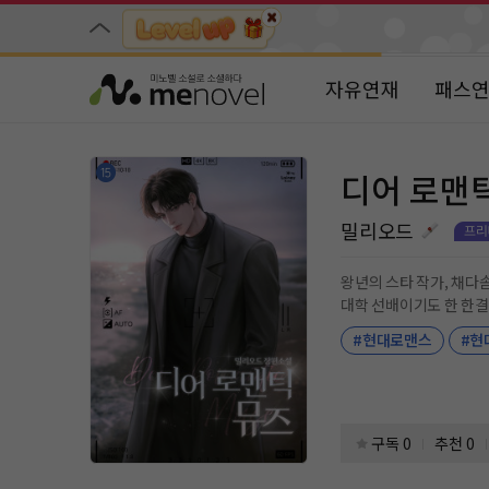
자유연재
패스
디어 로맨
밀리오드
왕년의 스타 작가, 채다솜. 작품
대학 선배이기도 한 한결. …그리고 다솜의 동
의도치 않게 그에게 실수를 하게 되고, 
#현대로맨스
#현
던 차, 생각지도 못하게 그에게 되돌려 받고 만다. “내가 어제 얼마나 난감하
구독 0
추천 0