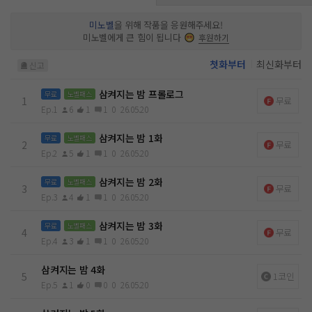
가 이래 봬도 퍽 고지식해서, 내 여자 놔두고 다른 여자하고 그걸
못 해.” “그…… 그러면요?” 지옥불 같은 남자에게 송두리째 집
미노벨
을 위해 작품을 응원해주세요!
어삼켜지기 전까지는……. “뭘 그러면이야? 네가 열과 성의를
미노벨에게 큰 힘이 됩니다
후원하기
다해야지. 남의 호적 복잡하게 만들었으면 책임지셔야죠.”
첫화부터
최신화부터
신고
삼켜지는 밤 프롤로그
무료
노벨패스
1
무료
Ep.1
6
1
1
0
26.05.20
삼켜지는 밤 1화
무료
노벨패스
2
무료
Ep.2
5
1
1
0
26.05.20
삼켜지는 밤 2화
무료
노벨패스
3
무료
Ep.3
4
1
1
0
26.05.20
삼켜지는 밤 3화
무료
노벨패스
4
무료
Ep.4
3
1
1
0
26.05.20
삼켜지는 밤 4화
5
1코인
Ep.5
1
0
0
0
26.05.20