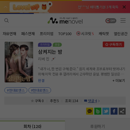
천***님 배지뽑기권 3개 획득
천***님 배지뽑기권 3개 획득
메**님
메**님
체험권 3일 획득
체험권 3일 획득
노벨패스
노벨패스
주*님 배지뽑기권 1개 획득
주*님 배지뽑기권 1개 획득
자유연재
패스연재
프리미엄
TOP100
시크릿
캐릭챗
열린공간
주**님 일반뽑기권 2개 획득
주**님 일반뽑기권 2개 획득
삼켜지는 밤
베**님
베**님
체험권 1일 획득
체험권 1일 획득
노벨패스
노벨패스
리버 진
레*님 무료쿠폰 4개 획득
레*님 무료쿠폰 4개 획득
“내가 너, 한 번은 구해 준다.” 음지 세계와 조부로부터 벗어나기
위해 미학 전공 후 갤러리에서 근무하던 윤설. 평범한 일상은 그
갈***님 후원10코인 획득
갈***님 후원10코인 획득
녀에게 사치였던 걸까. 인성 쓰레기인 조직 후계자와 강제 결혼
완결
+ 더보기
을 하게 되다니. “그 약속 이제 지켜 주세요. 윤 대표님의 도움이
인*님 레어뽑기권 1개 획득
인*님 레어뽑기권 1개 획득
필요해요.” “서론 한번 X나게 기네.” 궁지에 몰린 순간 떠오른 단
#현대로맨스
#현대로맨스
하나의 묘수. “저하고 결혼해 주세요.” 10년 전 제게 목숨 빚을
졌던 윤태하와의 가짜 결혼. “내가 도와준다고 했지, 호적을 복
구독 0
추천 5
조회 134
댓글 4
잡하게 만든다고 한 적은 없는데?” “백년해로 살자는 게 아니에
요. 할아버지의 손아귀에서 완전히 벗어나면, 그때 이혼해 드릴
게요.” 조부보다 막강한 세력을 지닌 그를 택한 건 충동적이었으
나 지극히 이성적인 판단이라고 생각했다. “인주 찍고 도장 박자
회차 (120)
후원하기
고 만났더니. 밥상을 엎으려고 하네.” “네? 그게 무슨…….” “내