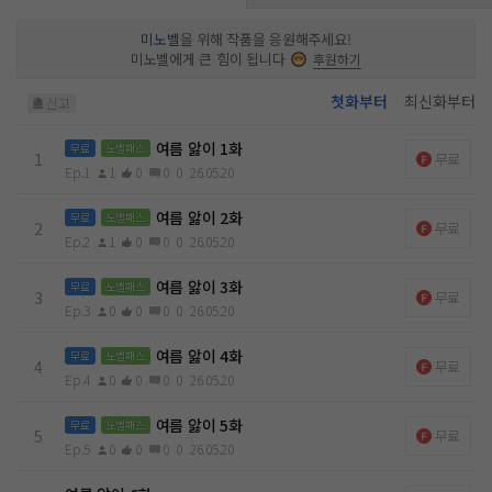
맞고요. 갑질 부분은… 보신 그대롭니다.” 아무것도 거칠 것 없
는 그가 향한 곳은 강슬도에 위치한 어느 고등학교였다. 두 사람
미노벨
을 위해 작품을 응원해주세요!
의 추억이 물씬 묻어 있는, 보건교사가 된 차선유가 있는 그곳으
미노벨에게 큰 힘이 됩니다
후원하기
로. “이웃사촌끼리 잘 지내 보자고, 차 선생.” 두 사람의 지독했
던 여름 앓이에 마침표를 찍기 위해서.
첫화부터
최신화부터
신고
여름 앓이 1화
무료
노벨패스
1
무료
Ep.1
1
0
0
0
26.05.20
여름 앓이 2화
무료
노벨패스
2
무료
Ep.2
1
0
0
0
26.05.20
여름 앓이 3화
무료
노벨패스
3
무료
Ep.3
0
0
0
0
26.05.20
여름 앓이 4화
무료
노벨패스
4
무료
Ep.4
0
0
0
0
26.05.20
여름 앓이 5화
무료
노벨패스
5
무료
Ep.5
0
0
0
0
26.05.20