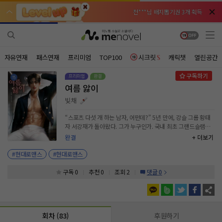
천***님 배지뽑기권 3개 획득
천***님 배지뽑기권 3개 획득
메**님
메**님
체험권 3일 획득
체험권 3일 획득
노벨패스
노벨패스
주*님 배지뽑기권 1개 획득
주*님 배지뽑기권 1개 획득
자유연재
패스연재
프리미엄
TOP100
시크릿
캐릭챗
열린공간
주**님 일반뽑기권 2개 획득
주**님 일반뽑기권 2개 획득
여름 앓이
베**님
베**님
체험권 1일 획득
체험권 1일 획득
노벨패스
노벨패스
빛채
레*님 무료쿠폰 4개 획득
레*님 무료쿠폰 4개 획득
“스포츠 다섯 개 하는 남자, 어떤데?” 5년 만에, 강슬 그룹 황태
자 서강재가 돌아왔다. 그가 누구인가. 국내 최초 그랜드슬램을
갈***님 후원10코인 획득
갈***님 후원10코인 획득
달성한 근대 5종 국가대표 선수이자 잘난 피지컬과 외모로 스포
완결
+ 더보기
츠 스타 자리까지 꿰찬, 눈빛 하나로 상대의 항복을 받아 내는 타
인*님 레어뽑기권 1개 획득
인*님 레어뽑기권 1개 획득
고난 승부사. “우리 사이, 안 된다는 거 알잖아? 이미 끝난 게임
#현대로맨스
#현대로맨스
이야.” “차선유, 잘 들어. 나한테 끝난 게임은 없어. 한 번 더 도전
하면 그만이야.” 그런 그가 미국 호텔 사업을 성공리에 마치고
구독 0
추천 0
조회 2
댓글 0
금의환향하여 돌아왔다. 뼈아픈 상처만 남긴 첫사랑 차선유의 마
음을 얻기 위해! * * * “오늘까지만 하기로 했거든. 말 잘 듣는 아
들은.” 바보 같던 과거 따위 뒤엎으면 그만이다. “현우야, 그때처
럼 한 대만 맞자.” 첫 출근 날 보란듯이 폭력 갑질 이슈를 만들고
회차 (83)
후원하기
셀프 근신을 자처한 강재. “네! 맞습니다. 저, 서한태 회장님 차남