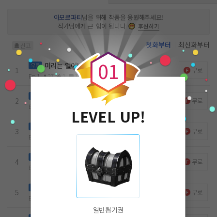
아모르파티
님을 위해 작품을 응원해주세요!
작가님에게 큰 힘이 됩니다
후원하기
0
첫화부터
최신화부터
신고
0
1
미리는 일어난다
무료
1
무료
Ep.1
27
1
1
3k
21.06.20
기미리 이야기
무료
2
무료
Ep.2
11
0
0
3.6k
21.06.20
LEVEL UP!
김성오 이야기
무료
3
무료
Ep.3
8
0
0
3.6k
21.06.20
유예원 이야기
무료
4
무료
Ep.4
8
0
0
3k
21.06.20
유예원 이야기
무료
5
무료
Ep.5
6
0
0
3.2k
21.06.20
일반뽑기권