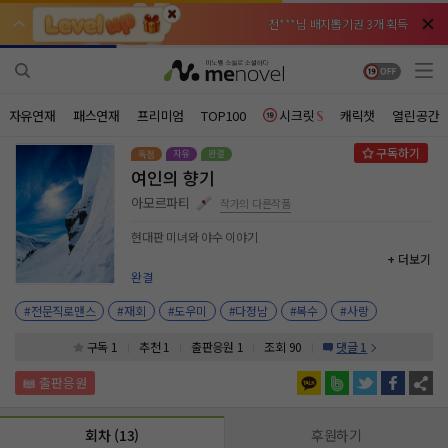
천***님 배지뽑기권 3개 획득
천***님 배지뽑기권 3개 획득
메**님
메**님
체험권 3일 획득
체험권 3일 획득
노벨패스
노벨패스
주*님 배지뽑기권 1개 획득
주*님 배지뽑기권 1개 획득
자유연재
패스연재
프리미엄
TOP100
시크릿
캐릭챗
열린공간
주**님 일반뽑기권 2개 획득
주**님 일반뽑기권 2개 획득
여인의 향기
베**님
베**님
체험권 1일 획득
체험권 1일 획득
노벨패스
노벨패스
아모르파티
작가의 다른작품
레*님 무료쿠폰 4개 획득
레*님 무료쿠폰 4개 획득
현대판 미녀와 야수 이야기
+ 더보기
갈***님 후원10코인 획득
갈***님 후원10코인 획득
완결
인*님 레어뽑기권 1개 획득
인*님 레어뽑기권 1개 획득
#전문직로맨스
#재회
#도우미
#다정남
#복수
#사랑
구독 1
추천 1
출판응원
1
조회 90
댓글 1
회차 (13)
후원하기