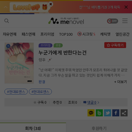
천***님 배지뽑기권 3개 획득
천***님 배지뽑기권 3개 획득
메**님
메**님
체험권 3일 획득
체험권 3일 획득
노벨패스
노벨패스
주*님 배지뽑기권 1개 획득
주*님 배지뽑기권 1개 획득
자유연재
패스연재
프리미엄
TOP100
시크릿
캐릭챗
열린공간
주**님 일반뽑기권 2개 획득
주**님 일반뽑기권 2개 획득
누군가에게 반한다는건
베**님
베**님
체험권 1일 획득
체험권 1일 획득
노벨패스
노벨패스
령후
레*님 무료쿠폰 4개 획득
레*님 무료쿠폰 4개 획득
“난 어때?” 이제껏 주워 먹었던 안주가 모조리 튀어나올 것 같았
다. 지금 그가 무슨 말을 하고 있는 것인지 쉽게 이해가 가지 않
갈***님 후원10코인 획득
갈***님 후원10코인 획득
았다. 아니, 머리에서 정리가 되지 않는 게 당연했다. “뭐, 뭐,
완결
+ 더보기
뭐?” “나하고 사귀어 보는 건 어떠냐고.” 그의 표정은 진지했다.
인*님 레어뽑기권 1개 획득
인*님 레어뽑기권 1개 획득
늘 진지한 게 그의 표정이었지만 오늘은 유독 심했다. 대체 왜,
#현대로맨스
#현대로맨스
무슨 이유 때문에 그는 지금 사귀자고 하는 것일까? “너……왜
그래? 왜 나하고 사귀자고 하는 건데? 내가 뭐 잘못한 거 있어?”
구독 0
추천 0
조회 0
댓글 0
“네가 신경 쓰여.” “뭐?” “옆에 있어도 신경 쓰이고, 또 없으면
없는 대로 신경 쓰여. 다른 남자랑 특히 한영 선배랑 아무렇지도
않은 스킨십에 웃으며 떠들어대는 거 신경 쓰여서 이대로 두고
볼 수가 없어. 너하고 있으면 너 만지고 싶어. 머리카락도, 눈도,
회차 (38)
후원하기
코도, 입술도, 얼굴도. 안고 싶고 입 맞추고 싶어.” 심장이 바닥으