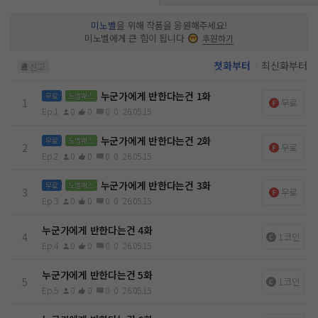
로 뚝 떨어지는 느낌이었다. 우리 대학교 최고의 킹카라는 그가
그녀에게 너무나 솔직하게 어린아이 같이 좋아한다는 표현을 서
미노벨
을 위해 작품을 응원해주세요!
슴없이 하고 있었다. “김……우현. 너 지금…….” “너 처음부터
미노벨에게 큰 힘이 됩니다
후원하기
나 싫어했잖아. 이렇다 할 말을 붙일 기회도 주지 않았지. 4년간
잘 참았잖아. 이 정도면 된 거 아닌가?”
첫화부터
최신화부터
신고
누군가에게 반한다는건 1화
무료
노벨패스
1
무료
Ep.1
0
0
0
0
26.05.15
누군가에게 반한다는건 2화
무료
노벨패스
2
무료
Ep.2
0
0
0
0
26.05.15
누군가에게 반한다는건 3화
무료
노벨패스
3
무료
Ep.3
0
0
0
0
26.05.15
누군가에게 반한다는건 4화
4
1코인
Ep.4
0
0
0
0
26.05.15
누군가에게 반한다는건 5화
5
1코인
Ep.5
0
0
0
0
26.05.15