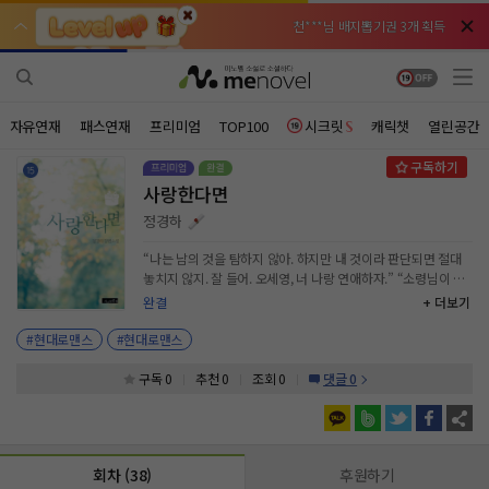
천***님 배지뽑기권 3개 획득
천***님 배지뽑기권 3개 획득
메**님
메**님
체험권 3일 획득
체험권 3일 획득
노벨패스
노벨패스
주*님 배지뽑기권 1개 획득
주*님 배지뽑기권 1개 획득
자유연재
패스연재
프리미엄
TOP100
시크릿
캐릭챗
열린공간
주**님 일반뽑기권 2개 획득
주**님 일반뽑기권 2개 획득
사랑한다면
베**님
베**님
체험권 1일 획득
체험권 1일 획득
노벨패스
노벨패스
정경하
레*님 무료쿠폰 4개 획득
레*님 무료쿠폰 4개 획득
“나는 남의 것을 탐하지 않아. 하지만 내 것이라 판단되면 절대
놓치지 않지. 잘 들어. 오세영, 너 나랑 연애하자.” “소령님이 말
갈***님 후원10코인 획득
갈***님 후원10코인 획득
하는 연애, 그건 경계가 어디까지인 거죠?” “경계라……. 남자랑
완결
+ 더보기
여자가 하는 일, 모두.” “섹스도 해요?” “하고 싶어?” 뜻밖의 유
인*님 레어뽑기권 1개 획득
인*님 레어뽑기권 1개 획득
들유들한 반문에 당황하지 말자 해도 얼굴 근육이 저절로 꿈틀거
#현대로맨스
#현대로맨스
렸다. 무슨 말을 해도 민태경을 당황스럽게 만들지 못할 거란 생
각이 들자 부아가 치밀었다. 설상가상 웃음기를 말끔히 지운 그
구독 0
추천 0
조회 0
댓글 0
가 오만한 목소리로 선언했다. “하게 될 거야.” 순간 심장이 확
조여들었다. 세영은 깊이를 알 수 없는 눈으로 바라보는 남자의
시선을 마주칠 수가 없었다. 당황이 지나치자 성질이 났다. 빌어
먹을. 무슨 말을 해도 이길 수가 없어! 애송이처럼 부끄러움을 드
회차 (38)
후원하기
러낸다면 오세영이 아닌 거다. 그녀는 쏘는 듯 태경을 노려보았