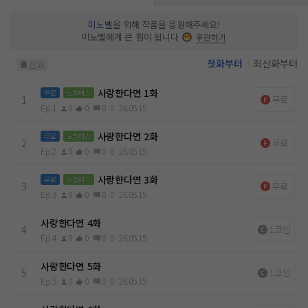
다. “좋아요. 하게 된다면 그땐 하죠. 단, 조건이 있어요. 내가 끝
내자고 하면 그땐 깨끗하게 정리해 주는 걸로. 대신 소령님이 끝
미노벨
을 위해 작품을 응원해주세요!
내자고 말할 때, 역시 깨끗하게 정리해 줄게요. 확답을 해주면,
미노벨에게 큰 힘이 됩니다
후원하기
좋아요. 우리 연애해요. 하지만 아니라면 더 이상의 딜은 없어
요.”
첫화부터
최신화부터
신고
사랑한다면 1화
무료
노벨패스
1
무료
Ep.1
0
0
0
0
26.05.15
사랑한다면 2화
무료
노벨패스
2
무료
Ep.2
0
0
0
0
26.05.15
사랑한다면 3화
무료
노벨패스
3
무료
Ep.3
0
0
0
0
26.05.15
사랑한다면 4화
4
1코인
Ep.4
0
0
0
0
26.05.15
사랑한다면 5화
5
1코인
Ep.5
0
0
0
0
26.05.15