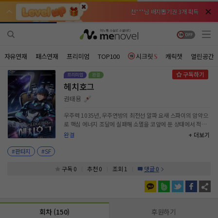
천***님 배지뽑기권 3개 획득
천***님 배지뽑기권 3개 획득
메**님
메**님
체험권 3일 획득
체험권 3일 획득
노벨패스
노벨패스
주*님 배지뽑기권 1개 획득
주*님 배지뽑기권 1개 획득
자유연재
패스연재
프리미엄
TOP100
시크릿
캐릭챗
열린공간
주**님 일반뽑기권 2개 획득
주**님 일반뽑기권 2개 획득
헤치호그
베**님
베**님
체험권 1일 획득
체험권 1일 획득
노벨패스
노벨패스
권태용
레*님 무료쿠폰 4개 획득
레*님 무료쿠폰 4개 획득
우주력 1035년, 우주연방의 최전선 알파 요새 스파이의 암약으
로 핵심 에너지 조달에 실패해 소멸을 코앞에 둔 상태에서 적군
갈***님 후원10코인 획득
갈***님 후원10코인 획득
카이아연방은 대대적으로 접근해 오고 시간 내에 에너지를 운송
완결
+ 더보기
하기 위해 우주연방 총사령관이 내건 최후의 카드! -왔다 택배입
인*님 레어뽑기권 1개 획득
인*님 레어뽑기권 1개 획득
니다, 고객님. 문 열어 주세요. 열 살 때 부모님을 잃고 무면허로
#판타지
#SF
우주선을 몰며 택배 사업을 하던 전완! 통상 성공 확률 1% 미만
인 운석 폭풍을 수시로 들락날락하고 시선을 뗄 수 없는 곡예비
구독 0
추천 0
조회 1
댓글 0
행을 선보이는 이 미친 파일럿의 등장으로 중단되었던 아레나 프
로젝트가 다시 시작되면서 우주연방과 카이아연방 사이에 전운
은 짙어져 가는데…… 고슴도치를 뜻하는 메인 함정 ‘헤치호그’
우주를 지배하는, 결코 추격당하지 않는 파일럿의 불패 신화가
회차 (150)
후원하기
시작된다!