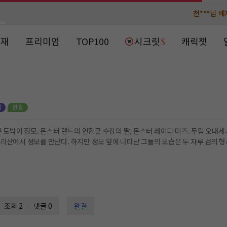
천***님 
천***님 
메**님
메**님
노벨패스
노벨패스
연재
프리미엄
TOP100
시크릿
캐릭챗
주*님 배
주*님 배
주**님 일
주**님 일
베**님
베**님
노벨패스
노벨패스
레*님 
레*님 
 오대세가에 버금가는 구월문의 문주, 흑월. 차원의 문을 넘은
의 모습은 두 자루 검의 형상. 검에 봉인된 그들의 영혼은 주인을 통해 의사를 표
갈***
갈***
 지존이 한국의 엽기 이단아를 만났다! 작가 권태용이 창조한 최강의 캐릭터가
최강의 모험담!
인*님 레
인*님 레
조회 2
댓글 0
완결