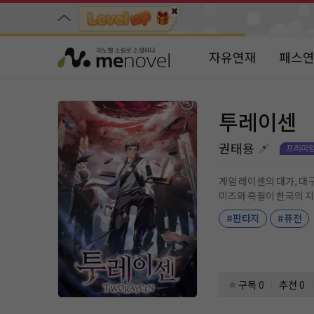
자유연재
패스
투레이센
권태용
게임 레이센의 대가, 대구 토박이 정모. 몬스터 랜드의 연합군 수장의 딸, 몬스터 레이디 미즈. 무림
미즈와 흑월이 한국의 지리산에서 정모를 만난다. 하지만 정모 앞에 나타난 그들
현할 수 있고 영혼을 통한 대화만이 가능한데…. 판타지계의 미소녀와 무협계의
#판타지
#퓨전
한 데 뭉쳐 펼치는 지상 
구독 0
추천 0