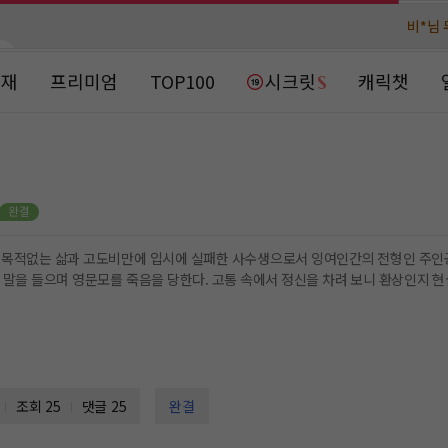
비*님 
비*님 
천***님 
천***님 
연재
프리미엄
TOP100
시크릿
캐릭챗
메**님
메**님
노벨패스
노벨패스
주*님 배
주*님 배
주**님 일
주**님 일
베**님
베**님
노벨패스
노벨패스
에 입시에 실패한 사수생으로서 잉여인간의 전형인 주인공, 오유진. 미지의 여인에게 뜻하지 않은 납치를 당한
레*님 
레*님 
 중요한 목적을 지닌 어떤 여자를 구함으로써 현실로 되돌아 온다. 뚱땡이로서의 육체는 그대로지만 강건하고 용감한 용병
의 힘과 마음을 갖게 되었다. 나약한 뚱보, 미래가 보이지 않는 사수생의 인생
갈***
갈***
인*님 레
인*님 레
조회 25
댓글 25
완결