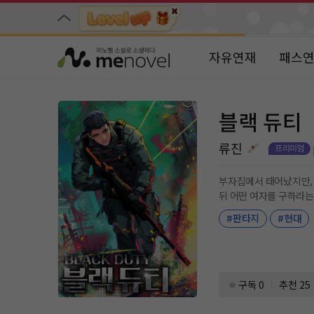
자유연재
패스
블랙 듀티
류진
부자집에서 태어났지만, 목적없는 삶과 고도비만
뒤 어떤 여자를 구하라는 말을 들으며 영문모를 죽음을 당한다. 고통 속에서 정신을 차려 보니 환상인지 현실인지 모를 상황에서 자신은 악명을 떨치는 프랑스인
용병으로 활약하고 있었다. 각고 끝에
#판타지
#현대
구독 0
추천 25