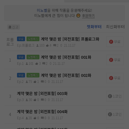
와 주이, 그들의 아찔한 동거가 시작되는데…. 과연 그들은 무사
히 ‘잠만 같이 자는 사이’가 될 수 있을까.
미노벨
을 위해 작품을 응원해주세요!
미노벨에게 큰 힘이 됩니다
후원하기
첫화부터
최신화부터
신고
계약 맺은 밤 [외전포함] 프롤로그화
프롤
무료
노벨패스
무료
로그
Ep.프롤로그
103
4
2
0
21.11.17
계약 맺은 밤 [외전포함] 001화
무료
노벨패스
1
무료
Ep.1
101
3
2
0
21.11.17
계약 맺은 밤 [외전포함] 002화
무료
노벨패스
2
무료
Ep.2
75
1
0
0
21.11.17
계약 맺은 밤 [외전포함] 003화
3
1코인
Ep.3
30
0
0
0
21.11.17
계약 맺은 밤 [외전포함] 004화
4
1코인
Ep.4
28
0
0
0
21.11.17