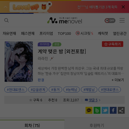
천***님 배지뽑기권 3개 획득
천***님 배지뽑기권 3개 획득
메**님
메**님
체험권 3일 획득
체험권 3일 획득
노벨패스
노벨패스
주*님 배지뽑기권 1개 획득
주*님 배지뽑기권 1개 획득
자유연재
패스연재
프리미엄
TOP100
시크릿
캐릭챗
열린공간
주**님 일반뽑기권 2개 획득
주**님 일반뽑기권 2개 획득
계약 맺은 밤 [외전포함]
베**님
베**님
체험권 1일 획득
체험권 1일 획득
노벨패스
노벨패스
라라진
레*님 무료쿠폰 4개 획득
레*님 무료쿠폰 4개 획득
세상에서 가장 완벽한 남자 최강우. 그는 국내 최대 규모를 자랑
하는 ‘한송 가구’ 집안의 장남이자 ‘딥슬립 매트리스’의 대표이
갈***님 후원10코인 획득
갈***님 후원10코인 획득
다. 완벽한 그에게 아무도 모르는 비밀이 하나 있었으니. “숙면
완결
+ 더보기
은 인생을 바꿉니다.” 그가 직접 출연한 광고 타이틀이 무색하게
인*님 레어뽑기권 1개 획득
인*님 레어뽑기권 1개 획득
그는 절대 혼자 자지 못했다. 홀로 잠드는 것은 강우에게 죽을 것
#현대로맨스
#갑을관계
#동거
#능력남
#재벌남
#현대로맨스
같은 공포였기에 그에게는 항상 ‘침실 메이트’가 필요했다. “내
옆에 앉았던 그 여자 누구였습니까?” 방콕행 비행기에서 이륙도
구독 6
추천 8
조회 2,107
댓글 5
하기 전에 숙면하게 된 강우는 옆에 앉았던 여자 서주이가 새로
운 침실 메이트의 적임자라 확신하게 된다. “숙식 제공에 연봉 1
억. 서주이 씨가 맡을 업무는 간단합니다. 내가 잘 때 옆에 있어
주기만 하면 됩니다.” 돈이 가장 좋았고, 돈이 가장 무서웠던 주
회차 (75)
후원하기
이는 그 제안을 흔쾌히 받아들인다. 서로의 밤을 계약 맺은 강우