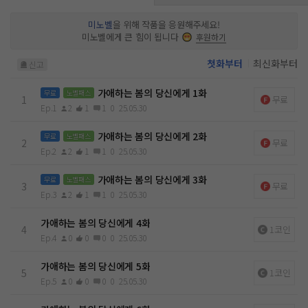
큰 문제라고 생각하지 않았다. 분명 무시로 일관하고자 했었다.
그 편지가 자신과 제 아내 올리비아와의 관계를 개선시켜 주기
미노벨
을 위해 작품을 응원해주세요!
전까지만 하더라도. 표지 일러스트 : 코바 타이틀 디자인 : 도씨
미노벨에게 큰 힘이 됩니다
후원하기
첫화부터
최신화부터
신고
가애하는 봄의 당신에게 1화
무료
노벨패스
1
무료
Ep.1
2
1
1
0
25.05.30
가애하는 봄의 당신에게 2화
무료
노벨패스
2
무료
Ep.2
2
1
1
0
25.05.30
가애하는 봄의 당신에게 3화
무료
노벨패스
3
무료
Ep.3
2
1
1
0
25.05.30
가애하는 봄의 당신에게 4화
4
1코인
Ep.4
0
0
0
0
25.05.30
가애하는 봄의 당신에게 5화
5
1코인
Ep.5
0
0
0
0
25.05.30