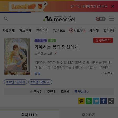
천***님 배지뽑기권 3개 획득
천***님 배지뽑기권 3개 획득
메**님
메**님
체험권 3일 획득
체험권 3일 획득
노벨패스
노벨패스
주*님 배지뽑기권 1개 획득
주*님 배지뽑기권 1개 획득
자유연재
패스연재
프리미엄
TOP100
시크릿
캐릭챗
열린공간
주**님 일반뽑기권 2개 획득
주**님 일반뽑기권 2개 획득
가애하는 봄의 당신에게
베**님
베**님
체험권 1일 획득
체험권 1일 획득
노벨패스
노벨패스
소휘(Sohwi)
레*님 무료쿠폰 4개 획득
레*님 무료쿠폰 4개 획득
‘미래에서 편지가 올 수 있나요?’ 프렌치아의 사랑받는 후작 영
애, 올리비아 비앙체에게 의문의 편지가 도착한다. 「가애하는
갈***님 후원10코인 획득
갈***님 후원10코인 획득
올리비아에게」 누가, 왜 보내는지는 중요하지 않았다. 지루한
완결
+ 더보기
일상 속 유일한 행복이었으니까. 그러다 편지의 발신인을 알게
인*님 레어뽑기권 1개 획득
인*님 레어뽑기권 1개 획득
된 날, 그가 이미 죽은 사람이라는 걸 알게 되었다. 그러나 모든
#로맨스판타지
#로맨스판타지
게 이미 늦었다. 그녀는 깊은 사랑에 빠져 버린 후였으니까. “부
인.” 올리비아는 자신이 결국 완전히 미쳐 버렸다고 생각했다.
구독 1
추천 3
조회 6
댓글 3
그러지 않고서야 왜 죽은 상대가 눈앞에 있겠는가? 그것도 자신
을 ‘부인’이라고 칭하면서. *** ‘과거에서 편지가 올 수 있는가?’
실베스트의 존경받는 대공, 프레디 빈 헤스테르의 앞으로 발신인
없는 편지가 도착한다. 「이름 모를 신사님께」 누가, 어떤 연유
회차 (110)
후원하기
로 보내는지 알 수 없었다. 해를 끼칠 의도가 없었기에 그는 그리