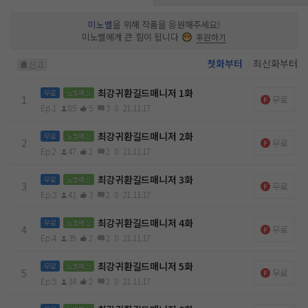
미노벨
을 위해 작품을 응원해주세요!
미노벨에게 큰 힘이 됩니다
후원하기
첫화부터
최신화부터
신고
최강귀환길드매니저 1화
무료
노벨패스
1
무료
Ep.1
85
5
3
0
21.11.17
최강귀환길드매니저 2화
무료
노벨패스
2
무료
Ep.2
47
2
2
0
21.11.17
최강귀환길드매니저 3화
무료
노벨패스
3
무료
Ep.3
41
3
2
0
21.11.17
최강귀환길드매니저 4화
무료
노벨패스
4
무료
Ep.4
39
2
2
0
21.11.17
최강귀환길드매니저 5화
무료
노벨패스
5
무료
Ep.5
34
2
2
0
21.11.17