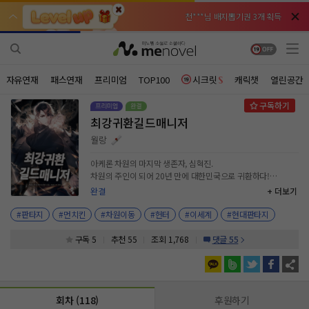
천***님 배지뽑기권 3개 획득
천***님 배지뽑기권 3개 획득
메**님
메**님
체험권 3일 획득
체험권 3일 획득
노벨패스
노벨패스
주*님 배지뽑기권 1개 획득
주*님 배지뽑기권 1개 획득
자유연재
패스연재
프리미엄
TOP100
시크릿
캐릭챗
열린공간
주**님 일반뽑기권 2개 획득
주**님 일반뽑기권 2개 획득
최강귀환길드매니저
베**님
베**님
체험권 1일 획득
체험권 1일 획득
노벨패스
노벨패스
월랑
레*님 무료쿠폰 4개 획득
레*님 무료쿠폰 4개 획득
아케론 차원의 마지막 생존자, 심혁진.
차원의 주인이 되어 20년 만에 대한민국으로 귀환하다!
갈***님 후원10코인 획득
갈***님 후원10코인 획득
전우의 마지막 부탁을 해결하기 위해 찾아간 헌터 매니지먼트.
완결
+ 더보기
하지만 이미 그곳은 다 망해가는 중.
인*님 레어뽑기권 1개 획득
인*님 레어뽑기권 1개 획득
#판타지
#먼치킨
#차원이동
#헌터
#이세계
#현대판타지
“나 헌터 아니거든. 말했잖아, 그냥 매니저라고.”
구독 5
추천 55
조회 1,768
댓글 55
마른하늘에서 뚝 떨어진 측정 불가 레벨의 헌터.
최강의 헌터 매니저가 새로운 지각변동을 예고하는데!
회차 (118)
후원하기