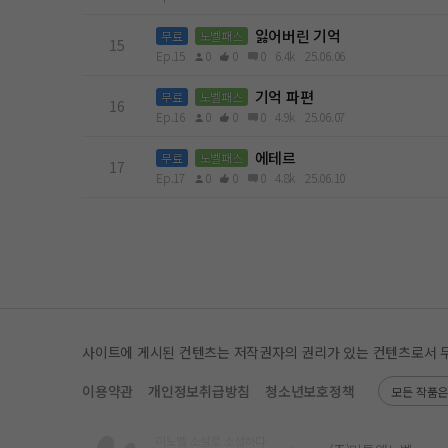
잃어버린 기억
무료
노벨패스
15
Ep.15
0
0
0
6.4k
25.06.06
기억 파편
무료
노벨패스
16
Ep.16
0
0
0
4.9k
25.06.07
에테르
무료
노벨패스
17
Ep.17
0
0
0
4.8k
25.06.10
사이트에 게시된 컨텐츠는 저작권자의 권리가 있는 컨텐츠로서 무단 
이용약관
개인정보취급방침
청소년보호정책
모든 작품