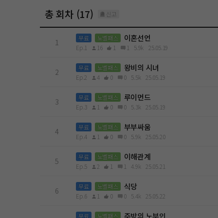
총 회차 (17)
신고
이혼선언
무료
노벨패스
1
Ep.1
16
1
1
5.9k
25.05.19
왕비의 시녀
무료
노벨패스
2
Ep.2
4
0
0
5.5k
25.05.19
루이먼드
무료
노벨패스
3
Ep.3
1
0
0
5.3k
25.05.19
부부싸움
무료
노벨패스
4
Ep.4
1
0
0
5.9k
25.05.20
이해관계
무료
노벨패스
5
Ep.5
2
1
1
4.9k
25.05.21
식당
무료
노벨패스
6
Ep.6
1
0
0
5.4k
25.05.22
주방의 노부인
무료
노벨패스