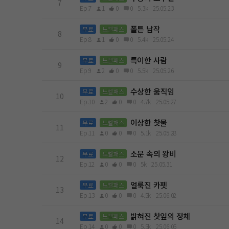
7
Ep.7
1
0
0
5.3k
25.05.23
폴튼 남작
무료
노벨패스
8
Ep.8
1
0
0
5.4k
25.05.24
특이한 사람
무료
노벨패스
9
Ep.9
2
0
0
5.5k
25.05.26
수상한 움직임
무료
노벨패스
10
Ep.10
2
0
0
4.7k
25.05.27
이상한 찻물
무료
노벨패스
11
Ep.11
0
0
0
5.1k
25.05.28
소문 속의 왕비
무료
노벨패스
12
Ep.12
0
0
0
5k
25.05.31
얼룩진 카펫
무료
노벨패스
13
Ep.13
0
0
0
4.5k
25.06.02
밝혀진 찻잎의 정체
무료
노벨패스
14
Ep.14
0
0
0
5.5k
25.06.05