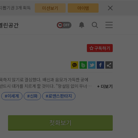
체험권 3일 획득
체험권 3일 획득
미션보기
아이템
지뽑기권 1개 획득
지뽑기권 1개 획득
열린공간
반뽑기권 2개 획득
반뽑기권 2개 획득
체험권 1일 획득
체험권 1일 획득
무료쿠폰 4개 획득
무료쿠폰 4개 획득
님 후원10코인 획득
님 후원10코인 획득
다. 배신과 음모가 가득한 궁에
치르게 할 것이다. "망설임 없이 무너뜨
+ 더보기
어뽑기권 1개 획득
어뽑기권 1개 획득
#이세계
#신화
#로맨스판타지
첫화보기