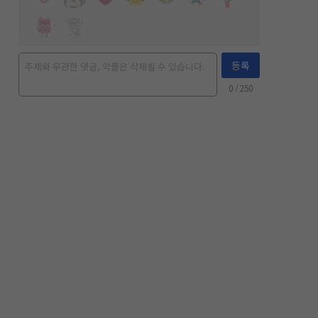
등록
0
/ 250