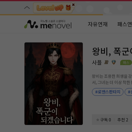
자유연재
패스
왕비, 폭
사플
왕비는 조용한 희생을 강요받는
서, 그녀는 더 이상 착한 
릴 거야. 네놈들이 그렇게 원했던 폭군
#로맨스판타지
#
된다.
구독 0
추천 2