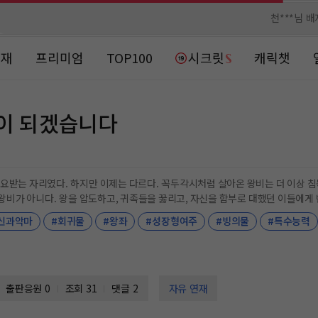
메**님
메**님
노벨패스
노벨패스
주*님 배
주*님 배
연재
프리미엄
TOP100
시크릿
캐릭챗
주**님 일
주**님 일
베**님
베**님
군이 되겠습니다
노벨패스
노벨패스
레*님 
레*님 
갈***
갈***
 자리였다. 하지만 이제는 다르다. 꼭두각시처럼 살아온 왕비는 더 이상 침묵하지 않기로 결심했
왕비가 아니다. 왕을 압도하고, 귀족들을 꿇리고, 자신을 함부로 대했던 이들에게 반드시 대가를 
인*님 레
인*님 레
이 되어주지." 이제 그녀가 손에 쥔 권력은 누구도 빼앗을 수 없다. 궁을 집어삼킬 폭군의 탄생. 그 이야기가 지금부터 시작
신과악마
#회귀물
#왕좌
#성장형여주
#빙의물
#특수능력
출판응원
0
조회 31
댓글 2
자유 연재