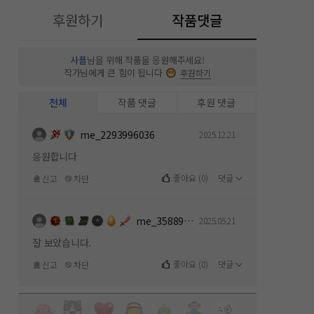
후원하기
작품댓글
사플
님을 위해 작품을 응원해주세요!
작가님에게 큰 힘이 됩니다
후원하기
전체
작품 댓글
후원 댓글
me_2293996036
2025.12.21
응원합니다
좋아요
(
0
)
댓글
신고
차단
me_358891154
2025.05.21
잘 보았습니다.
좋아요
(
0
)
댓글
신고
차단