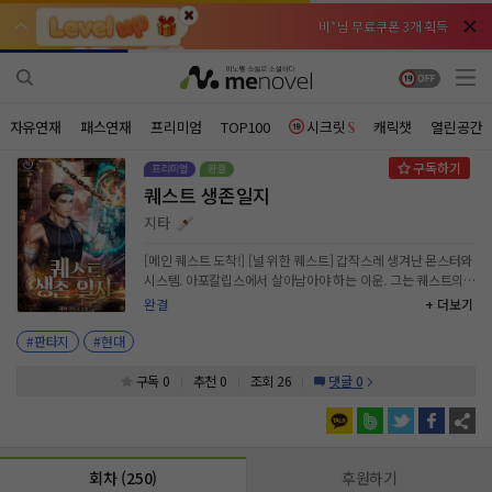
비*님 무료쿠폰 3개 획득
비*님 무료쿠폰 3개 획득
천***님 배지뽑기권 3개 획득
천***님 배지뽑기권 3개 획득
메**님
메**님
체험권 3일 획득
체험권 3일 획득
노벨패스
노벨패스
자유연재
패스연재
프리미엄
TOP100
시크릿
캐릭챗
열린공간
주*님 배지뽑기권 1개 획득
주*님 배지뽑기권 1개 획득
퀘스트 생존일지
주**님 일반뽑기권 2개 획득
주**님 일반뽑기권 2개 획득
지타
베**님
베**님
체험권 1일 획득
체험권 1일 획득
노벨패스
노벨패스
[메인 퀘스트 도착!] [널 위한 퀘스트] 갑작스레 생겨난 몬스터와
시스템. 아포칼립스에서 살아남아야 하는 이운. 그는 퀘스트의
레*님 무료쿠폰 4개 획득
레*님 무료쿠폰 4개 획득
노예다.
완결
+ 더보기
갈***님 후원10코인 획득
갈***님 후원10코인 획득
#판타지
#현대
인*님 레어뽑기권 1개 획득
인*님 레어뽑기권 1개 획득
구독 0
추천 0
조회 26
댓글 0
회차 (250)
후원하기