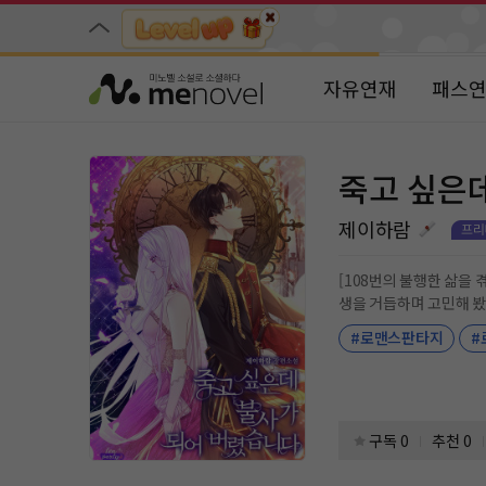
자유연재
패스
죽고 싶은
제이하람
[108번의 불행한 삶을 겪고 죽음을 맞이하면 안식이 찾아
생을 거듭하며 고민해 봤자 소용없었다
내고 안식을 맞이하기로! 그렇게 107번의 죽음을 겪고, 마지막 죽음만이 남았다. 드디어, 안식을 맞이할 차례다. ‘자- 이런 거지 같은 인생도 끝이구나.’ 
#로맨스판타지
#
각을 하던 찰나. 띠링! [불사 능력을 얻었습니다.] 최악의 저주이자 마지막 징벌이 내려졌다. *** 황제라는 작자이자, 현재 내 아버지. 레기우스. “네가 원하는 건
뭐든지 해 줄 것이다.” 극성 그 자체인 호위 기사, 루이사. “그날 이후 전 황녀님을 지키겠다고 마음먹었습니다.” 그리고…… 카이룰레아 공작가의 막내아들이자
찰거머리, 라티오. “전 황녀님만 있으면 돼요.” 난 그냥 죽고 싶은데, 죽으려 하는데 하나같이 붙고 이 난리들이다. 제발 나 좀 내버려 둬, 이것들아……. #전생과
환생 #상처녀 #죽고 싶
물 아닌 #성장물 <키워드> 판타지물, 서양풍, 전생/환생, 왕족/귀족, 재회물, 털털녀, 상처녀, 능력녀, 기억상실, 집착남, 다정남, 카리스마남, 성장물, 애잔물, 이
구독 0
추천 0
야기중심