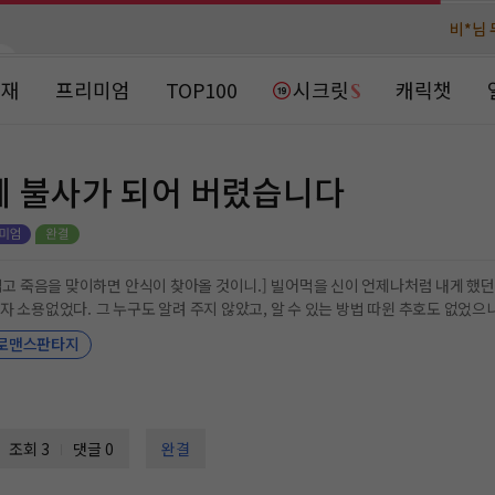
비*님 
비*님 
천***님 
천***님 
연재
프리미엄
TOP100
시크릿
캐릭챗
메**님
메**님
노벨패스
노벨패스
주*님 배
주*님 배
데 불사가 되어 버렸습니다
주**님 일
주**님 일
베**님
베**님
노벨패스
노벨패스
올 것이니.] 빌어먹을 신이 언제나처럼 내게 했던 말이었다. ‘어째서 신은 내게 이런 벌을 내린 걸까?’ 환
. 그 누구도 알려 주지 않았고, 알 수 있는 방법 따윈 추호도 없었으니까. 그래서 나는 결심했다. 이 지옥 같은 인생
레*님 
레*님 
그런 생
로맨스판타지
갈***
갈***
인*님 레
인*님 레
은 여주 #집착남주 #다정남주 #살리고 싶은 남주 #기억상실 #집착아빠 #카리스마
조회 3
댓글 0
완결