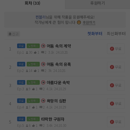
회차 (33)
후원하기
찐블리
님을 위해 작품을 응원해주세요!
작가님에게 큰 힘이 됩니다
후원하기
첫화부터
최신화부터
신고
어둠 속의 계약
무료
노벨패스
1
무료
Ep.1
30
1
2
3.1k
24.10.28
어둠 속의 유혹
무료
노벨패스
2
무료
Ep.2
14
1
2
3k
24.10.28
아름다운 속박
무료
노벨패스
3
무료
Ep.3
9
1
2
4.1k
24.10.29
욕망의 심판
무료
노벨패스
4
무료
Ep.4
7
1
2
4.1k
24.10.29
타락한 구원자
무료
노벨패스
5
무료
Ep.5
6
1
2
3.4k
24.10.30