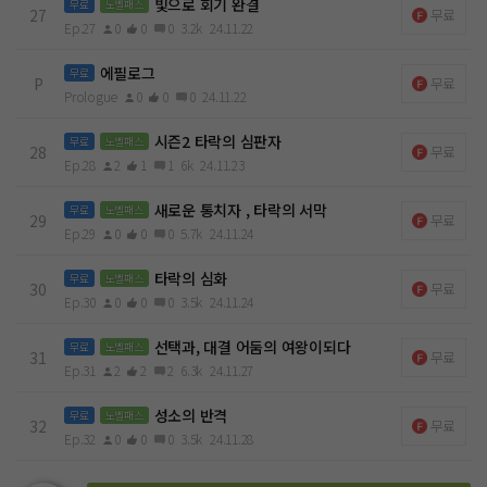
빛으로 회기 완결
무료
노벨패스
27
무료
Ep.27
0
0
0
3.2k
24.11.22
에필로그
무료
P
무료
Prologue
0
0
0
24.11.22
시즌2 타락의 심판자
무료
노벨패스
28
무료
Ep.28
2
1
1
6k
24.11.23
새로운 통치자 , 타락의 서막
무료
노벨패스
29
무료
Ep.29
0
0
0
5.7k
24.11.24
타락의 심화
무료
노벨패스
30
무료
Ep.30
0
0
0
3.5k
24.11.24
선택과, 대결 어둠의 여왕이되다
무료
노벨패스
31
무료
Ep.31
2
2
2
6.3k
24.11.27
성소의 반격
무료
노벨패스
32
무료
Ep.32
0
0
0
3.5k
24.11.28