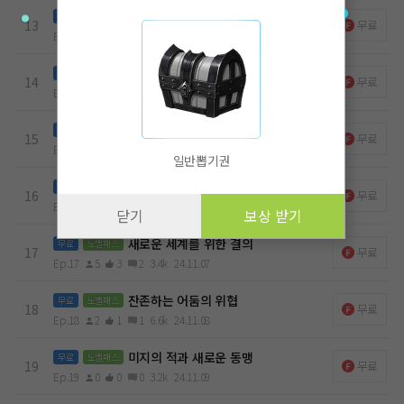
결속의 심화, 하데스의 군단
무료
노벨패스
13
무료
Ep.13
2
0
0
5k
24.11.04
성소의 시험
무료
노벨패스
14
무료
Ep.14
2
0
0
4.5k
24.11.04
어둠속의 소초를 향하여
무료
노벨패스
15
무료
Ep.15
1
0
0
5.4k
24.11.05
일반뽑기권
하데스의 왕좌로 진군!
무료
노벨패스
16
무료
Ep.16
1
0
0
3.2k
24.11.06
닫기
보상 받기
새로운 세계를 위한 결의
무료
노벨패스
17
무료
Ep.17
5
3
2
3.4k
24.11.07
잔존하는 어둠의 위협
무료
노벨패스
18
무료
Ep.18
2
1
1
6.6k
24.11.08
미지의 적과 새로운 동맹
무료
노벨패스
19
무료
Ep.19
0
0
0
3.2k
24.11.09