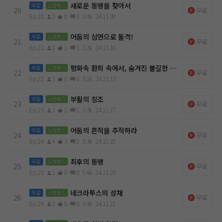
새로운 동맹을 찾아서
무료
노벨패스
20
무료
Ep.20
0
0
0
3.4k
24.11.09
어둠의 심연으로 돌격!
무료
노벨패스
21
무료
Ep.21
1
1
1
3.3k
24.11.10
평화속 환희 속에서, 숨겨진 불길한 징조
무료
노벨패스
22
무료
Ep.22
1
0
0
3.2k
24.11.13
부활의 징조
무료
노벨패스
23
무료
Ep.23
1
1
1
3.3k
24.11.17
어둠의 흔적을 추적하라
무료
노벨패스
24
무료
Ep.24
4
3
2
3.3k
24.11.19
최후의 동맹
무료
노벨패스
25
무료
Ep.25
1
0
0
5.6k
24.11.20
네크라투스의 성채
무료
노벨패스
26
무료
Ep.26
0
0
0
3.4k
24.11.21