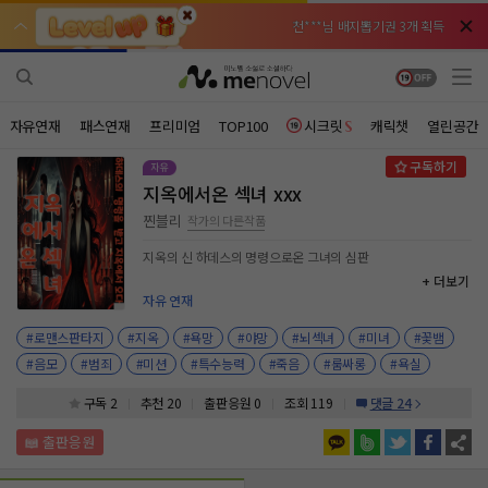
천***님 배지뽑기권 3개 획득
천***님 배지뽑기권 3개 획득
메**님
메**님
체험권 3일 획득
체험권 3일 획득
노벨패스
노벨패스
주*님 배지뽑기권 1개 획득
주*님 배지뽑기권 1개 획득
자유연재
패스연재
프리미엄
TOP100
시크릿
캐릭챗
열린공간
주**님 일반뽑기권 2개 획득
주**님 일반뽑기권 2개 획득
지옥에서온 섹녀 xxx
베**님
베**님
체험권 1일 획득
체험권 1일 획득
노벨패스
노벨패스
찐블리
작가의 다른작품
레*님 무료쿠폰 4개 획득
레*님 무료쿠폰 4개 획득
지옥의 신 하데스의 명령으로온 그녀의 심판
+ 더보기
갈***님 후원10코인 획득
갈***님 후원10코인 획득
자유 연재
인*님 레어뽑기권 1개 획득
인*님 레어뽑기권 1개 획득
#로맨스판타지
#지옥
#욕망
#야망
#뇌섹녀
#미녀
#꽃뱀
#음모
#범죄
#미션
#특수능력
#죽음
#룸싸롱
#욕실
구독 2
추천 20
출판응원
0
조회 119
댓글 24