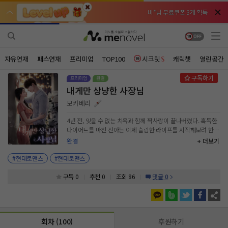
비*님 무료쿠폰 3개 획득
비*님 무료쿠폰 3개 획득
천***님 배지뽑기권 3개 획득
천***님 배지뽑기권 3개 획득
메**님
메**님
체험권 3일 획득
체험권 3일 획득
노벨패스
노벨패스
자유연재
패스연재
프리미엄
TOP100
시크릿
캐릭챗
열린공간
주*님 배지뽑기권 1개 획득
주*님 배지뽑기권 1개 획득
내게만 상냥한 사장님
주**님 일반뽑기권 2개 획득
주**님 일반뽑기권 2개 획득
모카베리
베**님
베**님
체험권 1일 획득
체험권 1일 획득
노벨패스
노벨패스
4년 전, 잊을 수 없는 치욕과 함께 짝사랑이 끝나버렸다. 혹독한
다이어트를 마친 진아는 이제 슬림한 라이프를 시작해보려 한다.
레*님 무료쿠폰 4개 획득
레*님 무료쿠폰 4개 획득
그런데 제멋대로에 까칠하기로 유명한 사장님이 그녀에게는 유
완결
+ 더보기
독 상냥하다…? 도대체 무슨 속셈인 걸까? “ 이제 곧 손님 올 거
갈***님 후원10코인 획득
갈***님 후원10코인 획득
예요. ” “ 그런데? ” “ …스, 스킨십 금지라고요. ” “ 누가 뭘 하겠
#현대로맨스
#현대로맨스
대? ” “ 혹시 몰라서요. ” 시도 때도 없이 직진하는 사장님과 엉
인*님 레어뽑기권 1개 획득
인*님 레어뽑기권 1개 획득
뚱하고 대담한 직원의 달콤한 로맨스! 어쩌죠? 이러다간 당신한
구독 0
추천 0
조회 86
댓글 0
테 홀딱 넘어갈 거 같은데.
회차 (100)
후원하기