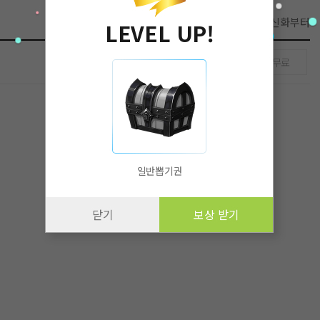
첫화부터
최신화부터
LEVEL UP!
무료
일반뽑기권
닫기
보상 받기