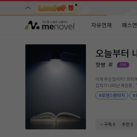
자유연재
패스
오늘부터 
핫빵
이게 무슨일이지? 트럭에 
갑자기 나타난 게임창.. 
#로맨스판타지
#
구독 0
추천 0