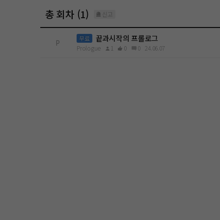
총 회차 (1)
신고
끝과시작의 프롤로그
무료
P
Prologue
1
0
0
24.06.07