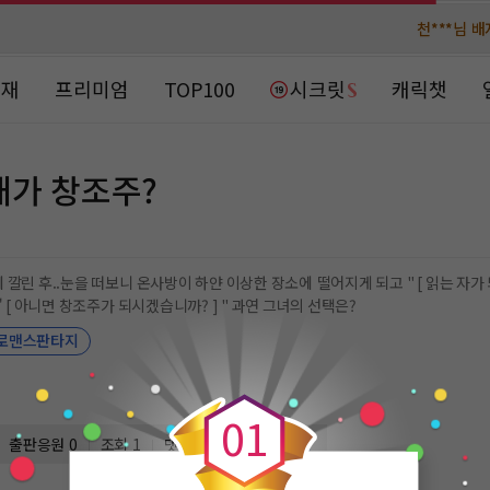
천***님 
천***님 
메**님
메**님
노벨패스
노벨패스
연재
프리미엄
TOP100
시크릿
캐릭챗
주*님 배
주*님 배
주**님 일
주**님 일
내가 창조주?
베**님
베**님
노벨패스
노벨패스
레*님 
레*님 
깔린 후..눈을 떠보니 온사방이 하얀 이상한 장소에 떨어지게 되고 " [ 읽는 자가
" [ 아니면 창조주가 되시겠습니까? ] " 과연 그녀의 선택은?
갈***
갈***
로맨스판타지
0
인*님 레
인*님 레
0
1
출판응원
0
조회 1
댓글 0
자유 연재