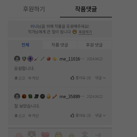
후원하기
작품댓글
비나
님을 위해 작품을 응원해주세요!
작가님에게 큰 힘이 됩니다
후원하기
전체
작품 댓글
후원 댓글
me_1101619112
2024.04.22
응원합니다.
좋아요
(
0
)
댓글
신고
차단
me_358891154
2024.04.22
잘 보았습니다.
좋아요
(
0
)
댓글
신고
차단