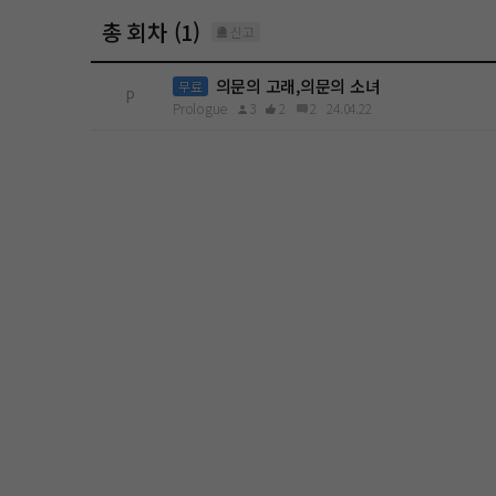
총 회차 (1)
신고
의문의 고래,의문의 소녀
무료
P
Prologue
3
2
2
24.04.22