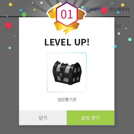
0
1
첫화부터
최신화부터
무료
LEVEL UP!
일반뽑기권
닫기
보상 받기