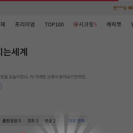
천***님 
천***님 
메**님
메**님
노벨패스
노벨패스
연재
프리미엄
TOP100
시크릿
캐릭챗
주*님 배
주*님 배
주**님 일
주**님 일
치는세계
베**님
베**님
노벨패스
노벨패스
레*님 
레*님 
았을 오늘이였다, 저 거대한 고래가 찾아오기전까진.
갈***
갈***
인*님 레
인*님 레
출판응원
0
조회 3
댓글 2
자유 연재
0