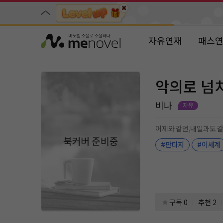
자유연재
패스
악의로 넘
비나
어제와 같던,내일과도 같
#판타지
#이세계
구독 0
추천 2