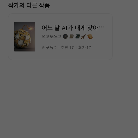
작가의 다른 작품
어
느 날 AI가 내게 찾아왔다.
쓰고또쓰고
구독 2
추천 17
회차 17