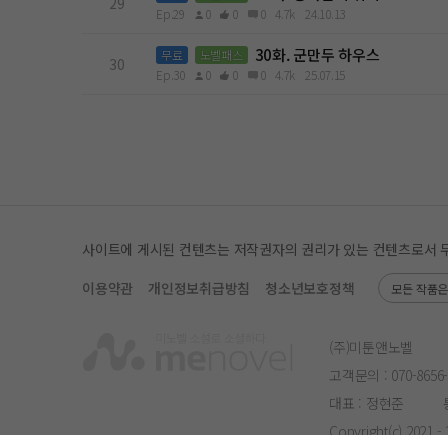
29
Ep.29
0
0
0
4.7k
24.10.13
30화. 군만두 하우스
무료
노벨패스
30
Ep.30
0
0
0
4.7k
25.07.15
사이트에 게시된 컨텐츠는 저작권자의 권리가 있는 컨텐츠로서 무단 
이용약관
개인정보취급방침
청소년보호정책
모든 작품
(주)미툰앤노벨
고객문의 :
070-8656
대표 : 정현준
Copyright(c) 2021 