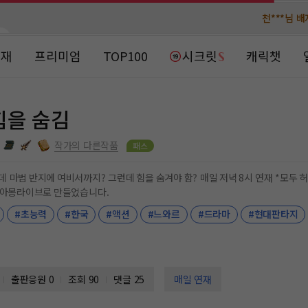
천***님 
천***님 
메**님
메**님
노벨패스
노벨패스
연재
프리미엄
TOP100
시크릿
캐릭챗
주*님 배
주*님 배
주**님 일
주**님 일
힘을 숨김
베**님
베**님
노벨패스
노벨패스
작가의 다른작품
레*님 
레*님 
비서까지? 그런데 힘을 숨겨야 함? 매일 저녁 8시 연재 *모두 허구의 내용으로 등장하는 인물, 사건, 단체는 실제와 관
는 아몽라이브로 만들었습니다.
갈***
갈***
#초능력
#한국
#액션
#느와르
#드라마
#현대판타지
인*님 레
인*님 레
출판응원
0
조회 90
댓글 25
매일 연재