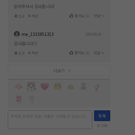
읽어주셔서 감사합니다!
좋아요
(
1
)
댓글
신고
차단
me_1331951313
2024.09.15
감사합니다!!!
좋아요
(
1
)
댓글
신고
차단
더보기
등록
0
/ 250