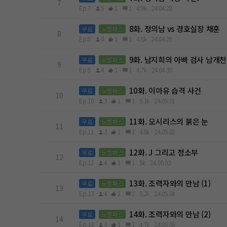
7
Ep.7
5
1
1
4.9k
24.04.28
8화. 정의남 vs 경호실장 채훈
무료
노벨패스
8
Ep.8
4
1
1
4.8k
24.04.29
9화. 남지희의 아빠 검사 남개천
무료
노벨패스
9
Ep.9
4
1
1
4.7k
24.04.30
10화. 이아유 습격 사건
무료
노벨패스
10
Ep.10
3
1
1
5.1k
24.05.01
11화. 오시리스의 붉은 눈
무료
노벨패스
11
Ep.11
3
1
1
4.8k
24.05.02
12화. J 그리고 청소부
무료
노벨패스
12
Ep.12
4
1
1
5k
24.05.03
13화. 조력자와의 만남 (1)
무료
노벨패스
13
Ep.13
4
2
2
5.2k
24.05.04
14화. 조력자와의 만남 (2)
무료
노벨패스
14
Ep.14
3
1
1
4.7k
24.05.05