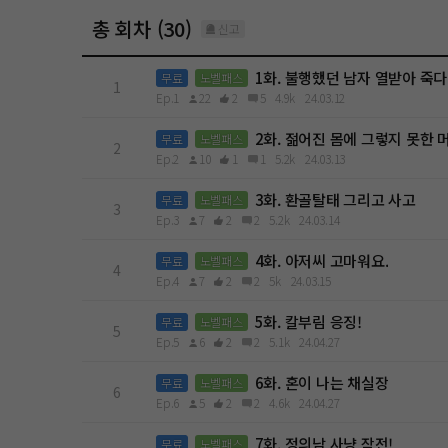
총 회차 (30)
신고
1화. 불행했던 남자 열받아 죽다
무료
노벨패스
1
Ep.1
22
2
5
4.9k
24.03.12
2화. 젊어진 몸에 그렇지 못한 
무료
노벨패스
2
Ep.2
10
1
1
5.2k
24.03.13
3화. 환골탈태 그리고 사고
무료
노벨패스
3
Ep.3
7
2
2
5.2k
24.03.14
4화. 아저씨 고마워요.
무료
노벨패스
4
Ep.4
7
2
2
5k
24.03.15
5화. 칼부림 응징!
무료
노벨패스
5
Ep.5
6
2
2
5.1k
24.04.27
6화. 혼이 나는 채실장
무료
노벨패스
6
Ep.6
5
2
2
4.6k
24.04.27
7화. 정의남 사냥 작전!
무료
노벨패스