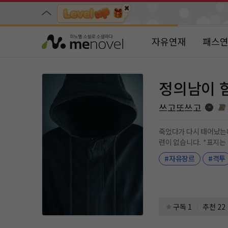
자유연재
패스
정의남이 
쓰고또쓰고
죽었다가 다시 태어났는데 마법 반지에 여
련이 없습니다. *표지
#자유장르
#격투
구독 1
추천 22