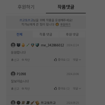
후원하기
작품댓글
쓰고또쓰고
님을 위해 작품을 응원해주세요!
작가님에게 큰 힘이 됩니다
후원하기
전체
작품 댓글
후원 댓글
me_342866012
2024.12.24
응원합니다
좋아요
(
1
)
댓글
신고
차단
P1098
2024.10.06
잘보아습니다
좋아요
(
1
)
댓글
신고
차단
쓰고또쓰고
2024.09.25