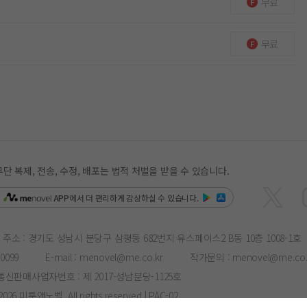
무료
무료
복제, 전송, 수정, 배포는 법적 처벌을 받을 수 있습니다.
은
APP
에서 더 편리하게 감상하실 수 있습니다.
주소 : 경기도 성남시 분당구 삼평동 682번지 유스페이스2 B동 10층 1008-1호
-0099
E-mail :
menovel@me.co.kr
작가문의 :
menovel@me.co.
통신판매사업자번호 : 제 2017-성남분당-1125호
- 2026 미툰앤노벨. All rights reserved | PAC-02