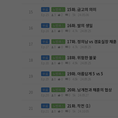
15화. 금고의 의미
무료
노벨패스
15
Ep.15
3
2
1
5k
24.05.06
16화. 딸의 생일
무료
노벨패스
16
Ep.16
0
0
0
4.7k
24.09.25
17화. 정의남 vs 경호실장 채훈
무료
노벨패스
17
Ep.17
0
0
0
4.7k
24.09.25
18화. 위험한 불꽃
무료
노벨패스
18
Ep.18
0
0
0
4.9k
24.09.25
19화. 아름답게 5 vs 5
무료
노벨패스
19
Ep.19
0
0
0
4.8k
24.09.26
20화. 남개천과 채훈의 협상
무료
노벨패스
20
Ep.20
0
0
0
5k
24.09.27
21화. 작전 (1)
무료
노벨패스
21
Ep.21
0
0
0
5k
24.10.05