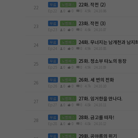
22화. 작전 (2)
무료
노벨패스
22
Ep.22
0
0
0
4.9k
24.10.06
23화. 작전 (3)
무료
노벨패스
23
Ep.23
0
0
0
4.6k
24.10.07
24화. 무너지는 남개천과 남지
무료
노벨패스
24
Ep.24
0
0
0
4.9k
24.10.08
25화. 청소부 타노의 등장
무료
노벨패스
25
Ep.25
0
0
0
4.9k
24.10.09
26화. 세 번의 전화
무료
노벨패스
26
Ep.26
0
0
0
4.7k
24.10.10
27화. 임거한을 만나다.
무료
노벨패스
27
Ep.27
0
0
0
4.8k
24.10.11
28화. 금고를 따자!
무료
노벨패스
28
Ep.28
0
0
0
4.8k
24.10.12
29화. 공아름의 위기
무료
노벨패스