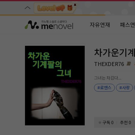
자유연재
패스
차가운기계
THEXDER76
그녀는 차갑다...
#로맨스
#사랑
구독 0
추천 0