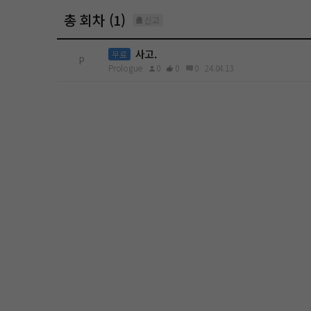
총 회차 (1)
신고
사고.
무료
P
Prologue
0
0
0
24.04.13