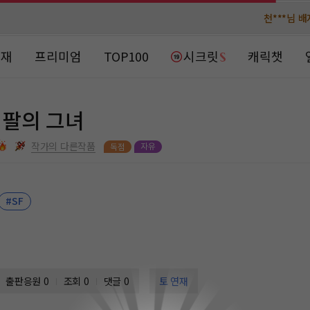
천***님 
천***님 
메**님
메**님
노벨패스
노벨패스
연재
프리미엄
TOP100
시크릿
캐릭챗
주*님 배
주*님 배
주**님 일
주**님 일
팔의 그녀
베**님
베**님
노벨패스
노벨패스
작가의 다른작품
레*님 
레*님 
#SF
갈***
갈***
인*님 레
인*님 레
출판응원
0
조회 0
댓글 0
토 연재