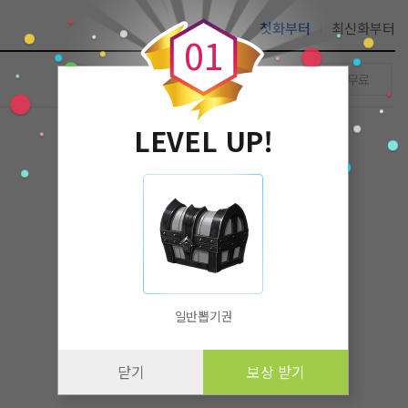
0
첫화부터
최신화부터
0
1
무료
LEVEL UP!
일반뽑기권
닫기
보상 받기