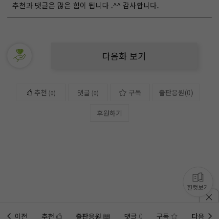
추천과 댓글은 많은 힘이 됩니다 .^^ 감사합니다.
다음화 보기
추천
댓글
구독
출판응원
(
0
)
(
0
)
(0)
후원하기
한컷보기
이전
추천
출판응원
댓글
0
구독
다음
홈에
미노벨 웹
추가하기
미노벨 앱
설치하기