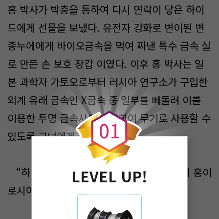
홍 박사가 박충을 통하여 다시 연락이 닿은 하이
드에게 선물을 보냈다. 유전자 강화로 변이된 변
종누에에게 바이오금속을 먹여 짜낸 특수 금속 실
로 만든 손 보호 장갑 이였다. 이후 홍 박사는 일
본 과학자 가토오로부터 러시아 연구소가 구입한
0
외계 유래 금속인 X금속 중 일부를 빼돌려 이를
이용한 투명 금속사를 개발하여 무기로 사용할 수
0
1
있도록 그녀에게 보냈다.
“하이드, 이번 임무를 잘 마치면. 슈나이더 홍이
LEVEL UP!
로시아에서 네게 보낸 좋은 선물을 주겠다!”