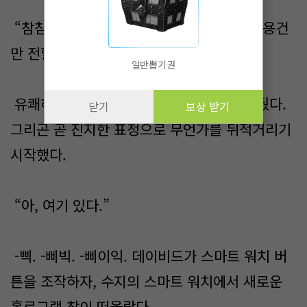
“참참, 이제 막 도착해서 피곤할 텐데 얼른 용건
만 전할게.”
일반뽑기권
유쾌하게 웃던 데이비드는 금세 웃음을 거뒀다.
닫기
보상 받기
그리곤 곧 진지한 표정으로 무언가를 뒤적거리기
시작했다.
“아, 여기 있다.”
-삑. -삐빅. -삐이익. 데이비드가 스마트 워치 버
튼을 조작하자, 수지의 스마트 워치에서 새로운
홀로그램 창이 떠올랐다.