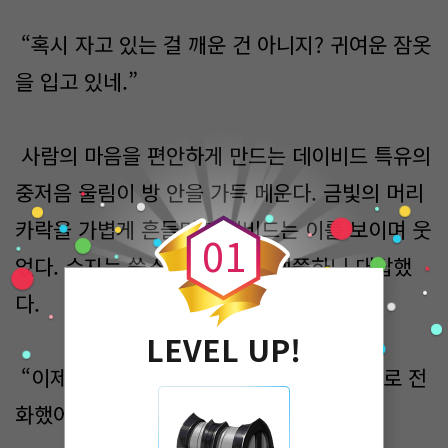
“혹시 자고 있는 걸 깨운 건 아니지? 귀여운 잠옷
을 입고 있네.”
사람의 마음을 편안하게 만드는 데이비드 특유의
0
중저음 울림이 방 안을 가득 메운다. 금빛의 머리
카락을 가볍게 흔들며 데이비드는 이를 보이며 웃
0
1
었다. 수지는 쑥스러운 마음에 샐쭉하니 대답했
다.
LEVEL UP!
“이제 막 씻고 자려던 참이야. 근데 무슨 일로 전
화했어요?”