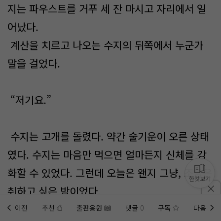
지는 파우스트를 거푸 세 잔 마시고 자리에서 일
어났다.
계산을 치르고 나오는 수지의 뒤쪽에서 누군가
말을 걸었다.
“저기요.”
수지는 고개를 돌렸다. 약간 술기운이 오른 상태
였다. 수지는 마음만 먹으면 얼마든지 신체를 강
화할 수 있었다. 그런데 오늘은 왠지 그냥, 조금은
한컷보기
취하고 싶은 밤이었다.
이전
추천
출판응원
댓글
0
구독
다음
홈에
미노벨 웹
추가하기
미노벨 앱
설치하기