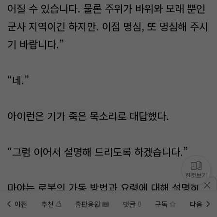
어질 수 있습니다. 물론 주위가 바위와 모래 뿐인
군사 지역이긴 하지만. 이점 명심, 또 명심해 주시
기 바랍니다.”
“네.”
아이런은 기가 죽은 목소리로 대답했다.
“그럼 이어서 설명해 드리도록 하겠습니다.”
한컷보기
마야는 로봇의 가동 방법과 요령에 대해 설명하기
시작했다.
이전
추천
출판응원
댓글
0
구독
다음
홈에
미노벨 웹
추가하기
미노벨 앱
설치하기