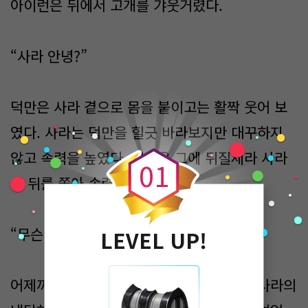
아이런은 뒤에서 고개를 갸웃거렸다.
“사라 안녕?”
덕만은 사라 곁으로 몸을 붙이고는 활짝 웃어 보
0
였다. 사라는 덕만을 힐긋 바라보지만 대꾸하지
않고 속력을 높였다. 덕만은 그에 뒤질세라 사라
0
1
의 뒤를 쫓아 속력을 냈다.
“무슨 일 있어?”
LEVEL UP!
어제까지 웃으며 덕만과 함께 농담을 했던 사라의