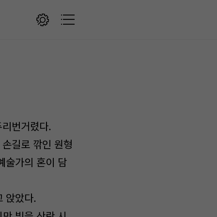
두리번거렸다.
 손길로 깎인 원형
예술가의 혼이 담
 앉았다.
만 빛을 산란 시