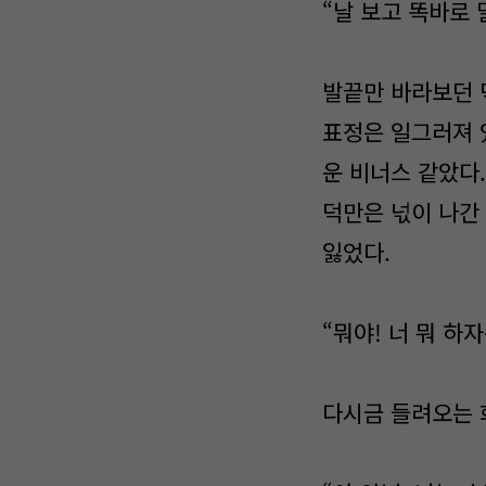
“날 보고 똑바로 
발끝만 바라보던 
표정은 일그러져 있
운 비너스 같았다
덕만은 넋이 나간
잃었다.
“뭐야! 너 뭐 하자
다시금 들려오는 