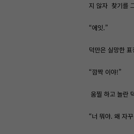
지 않자 찾기를 
“에잇.”
덕만은 실망한 표
“깜짝 이야!”
움찔 하고 놀란 
“너 뭐야. 왜 자꾸