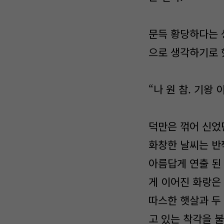
문득 황당하다는 
으로 생각하기로 
“나 원 참. 기왕 
덕만은 꺾어 신었
화창한 날씨는 반
아름답게 연출 된
게 이어진 화랑은
따스한 햇살과 두
고 있는 착각을 