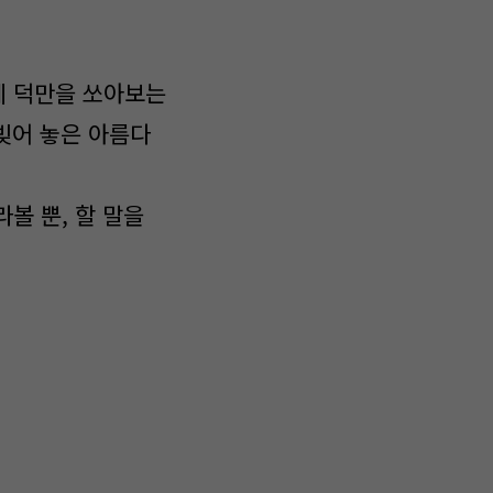
게 덕만을 쏘아보는
 빚어 놓은 아름다
볼 뿐, 할 말을