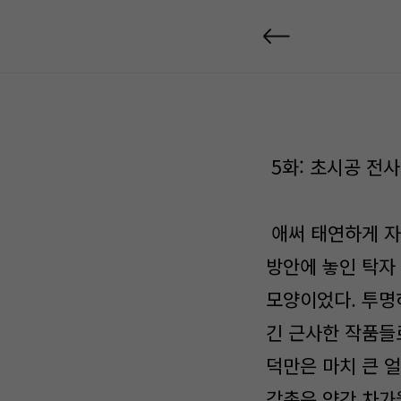
5화: 초시공 전
애써 태연하게 자
방안에 놓인 탁자
모양이었다. 투명
긴 근사한 작품들
덕만은 마치 큰 
감촉은 약간 차가