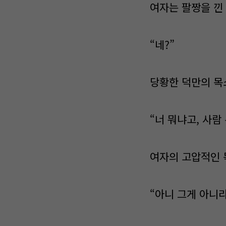
여자는 팔짱을 낀
“네?”
당황한 덕만의 목
“너 뭐냐고, 사람
여자의 고압적인 
“아니 그게 아니라,