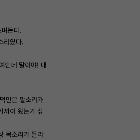
스며든다.
소리였다.
예인데 말이야! 내
 덕만은 말소리가
가까이 왔는가 싶
상 목소리가 들리