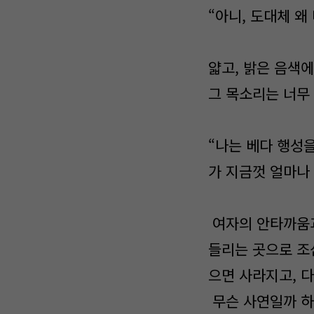
“아니, 도대체 왜
얇고, 밝은 음색
그 목소리는 너무
“나는 베다 행성
가 지금껏 얼마나 
여자의 안타까움과
들리는 곳으로 조
으면 사라지고, 
무슨 사연일까 하