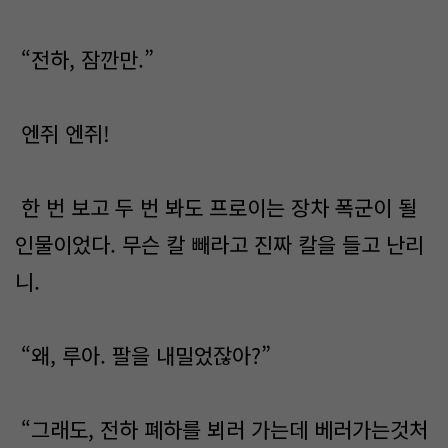
“전하, 잠깐만.”
엔쥐 엔쥐!
한 번 보고 두 번 봐도 프로이는 장차 폭군이 될
인물이었다. 무슨 칼 빼라고 진짜 칼을 들고 난리
니.
“왜, 루아. 팔을 내밀었잖아?”
“그래도, 전하 폐하를 뵈러 가는데 베러가는것처