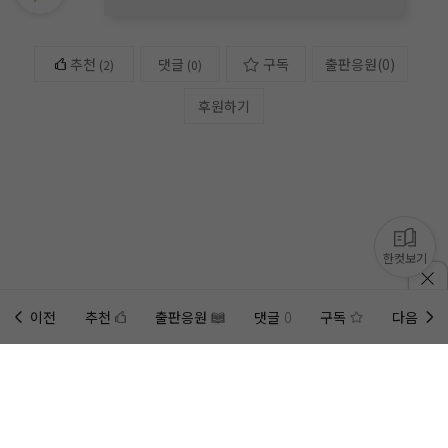
추천
댓글
구독
출판응원
(
0
)
(
2
)
(0)
후원하기
한컷보기
이전
추천
출판응원
댓글
0
구독
다음
홈에
미노벨 웹
추가하기
미노벨 앱
설치하기
사이트에 게시된 컨텐츠는 저작권자의 권리가 있는 컨텐츠로서 무단 복제, 전송, 수정, 배포는 법적 처
벌을 받을 수 있습니다.
회사 정보 자세히 보기