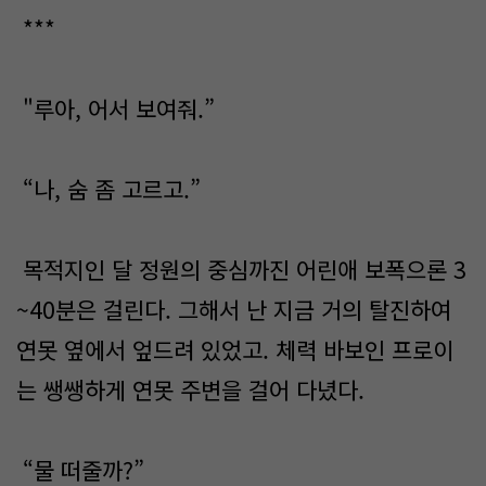
***
"루아, 어서 보여줘.”
“나, 숨 좀 고르고.”
목적지인 달 정원의 중심까진 어린애 보폭으론 3
~40분은 걸린다. 그해서 난 지금 거의 탈진하여
연못 옆에서 엎드려 있었고. 체력 바보인 프로이
는 쌩쌩하게 연못 주변을 걸어 다녔다.
“물 떠줄까?”