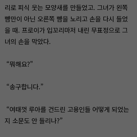
리로 피식 웃는 모양새를 만들었고. 그녀가 왼쪽
뺨만이 아닌 오른쪽 뺨을 노리고 손을 다시 들었
을 때. 프로이가 입꼬리마저 내린 무표정으로 그
녀의 손을 막았다.
“뭐해요?"
“송구합니다.”
“여태껏 루아를 건드린 고용인들 어떻게 되었는
지 소문도 안 들리나?”