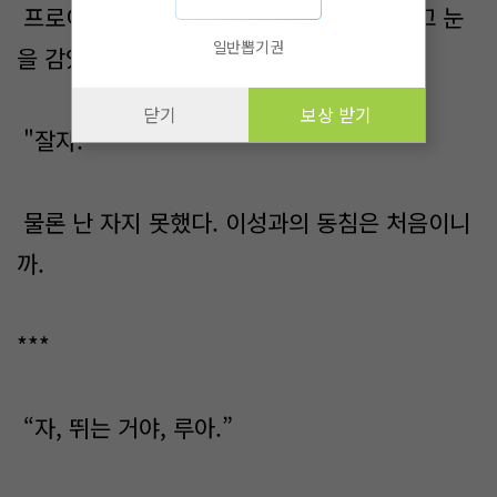
프로이가 이해했다 듯이 이불을 푹 눌러쓰고 눈
일반뽑기권
을 감았다.
닫기
보상 받기
"잘자."
물론 난 자지 못했다. 이성과의 동침은 처음이니
까.
***
“자, 뛰는 거야, 루아.”