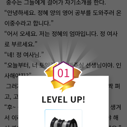
중수는 그들에게 걸어가 자기소개를 한다.
“안녕하세요. 정혜 양의 영어 공부를 도와주러 온
이중수라고 합니다.”
“어서 오세요. 저는 정혜의 엄마입니다. 정 여사
로 부르세요.”
0
“네! 정 여사님.”
“오늘부터, 너 토익준비 도와주실 선생님이야. 인
0
1
사해야지?”
그러자. 정혜는 잔뜩 움츠러들었던 몸을 살짝 펴
고, 고개만 간신히 끄덕인다.
LEVEL UP!
“후~ 원래 이런 아이가 아닌데, 최근에 일이 생겨
서 이러네요. 아무리 그래도 영어는 공부해야 해