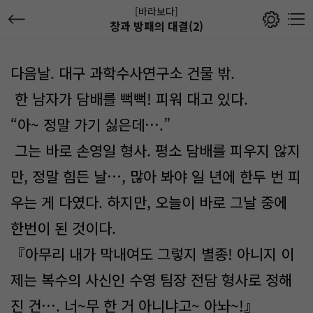
[바라보다]
창과 방패의 대결(2)
다음날. 대구 과학수사연구소 건물 밖.
한 남자가 담배를 뻑뻑! 피워 대고 있다.
“아~ 정말 가기 싫은데….”
그는 바로 손영일 형사. 평소 담배를 피우지 않지
만, 정말 힘든 날…, 많아 봐야 일 년에 한두 번 피
우는 게 다였다. 하지만, 오늘이 바로 그날 중에
한번이 된 것이다.
『아무리 내가 막내여도 그렇지 별종! 아니지 이
제는 복수의 사신인 수영 팀장 전담 형사로 정해
진 건…. 너~무 한 거 아니냐고~ 아놔~!』