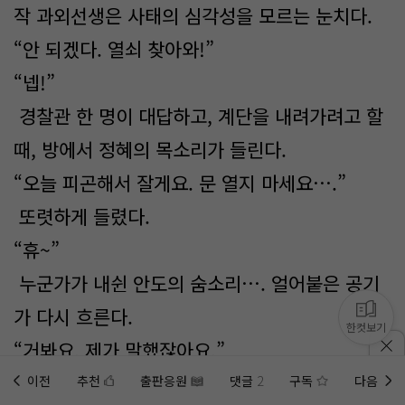
작 과외선생은 사태의 심각성을 모르는 눈치다.
“안 되겠다. 열쇠 찾아와!”
“넵!”
경찰관 한 명이 대답하고, 계단을 내려가려고 할
때, 방에서 정혜의 목소리가 들린다.
“오늘 피곤해서 잘게요. 문 열지 마세요….”
또렷하게 들렸다.
“휴~”
누군가가 내쉰 안도의 숨소리…. 얼어붙은 공기
가 다시 흐른다.
한컷보기
“거봐요. 제가 말했잖아요.”
“저희도 사정이 있다 보니…, 수고하셨습니다. 이
이전
추천
출판응원
댓글
2
구독
다음
홈에
미노벨 웹
추가하기
미노벨 앱
설치하기