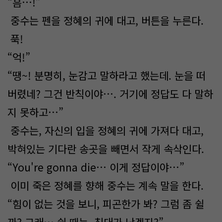
“흠…!”
중수는 펜을 정혜의 귀에 대고, 버튼을 누른다.
푹!
“억!”
“땡~! 분명히, 눈감고 말하라고 했는데. 눈을 떠
버렸네? 그건 반칙이야…. 거기에 정답도 다 말하
지 못하고…”
중수는, 자신의 입을 정혜의 귀에 가져다 대고,
박혀있는 기다란 송곳을 빼면서 작게 속삭인다.
“You're gonna die… 이게 정답이야…”
이미 죽은 정혜를 향해 중수는 계속 말을 한다.
“힘이 없는 것을 보니, 피곤한가 봐? 그럼 좀 쉴