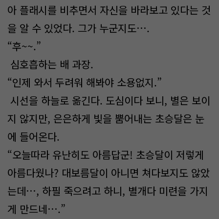
아 플래시를 비추면서 자신을 바라보고 있다는 것
을 알 수 있었다. 그가 누군지도….
“후~~.”
심호흡하는 배 과장.
“인제 와서 두려워 해봐야 소용없지.”
시선을 하늘로 옮긴다. 도심이다 보니, 별은 보이
지 않지만, 은은하게 빛을 뿜어내는 초승달은 눈
에 들어온다.
“오늘따라 유난히도 아름답군! 초승달이 저렇게
아름다웠나? 대보름달이 아니면 쳐다보지도 않았
는데…, 하필 죽으려고 하니, 별개다 미련을 가지
게 만드네….”