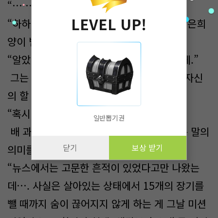
“… …”
LEVEL UP!
“하하하! 걱정하지 마세요. 그 벌은! 따님인 은희
양이 받을 테니까요.”
“알았네… 쓸 테니, 아이는 건들지 말아 주게.”
그는 배 과장이 말을 해도, 못 들은 것처럼 자신
의 할 말을 이어 나간다.
“혹시 아시려나…. 두 번째?”
일반뽑기권
배 과장은 생각을 거듭해서, 저 두 번째라는 말의
닫기
보상 받기
의미를 생각했다. 그러고 눈을 부릅뜬다.
“뉴스에서는 고문한 흔적이 있었다고만 나왔는
데…. 사실은 살아있는 상태에서 15개의 장기를
뺄 때까지 숨이 끊어지지 않게 하는 게 그날 미션