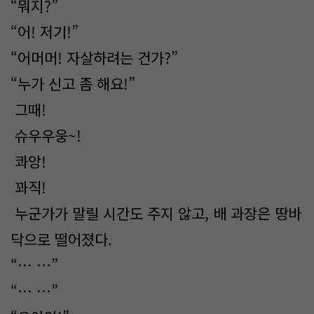
“뭐지?”
“어! 저기!”
“어머머! 자살하려는 건가?”
“누가 신고 좀 해요!”
그때!
슈우우웅~!
콰앙!
꽈직!
누군가가 말릴 시간도 주지 않고, 배 과장은 땅바
닥으로 떨어졌다.
“… …”
“… …”