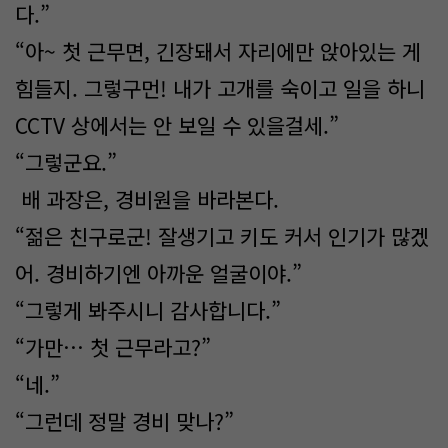
다.”
“아~ 첫 근무면, 긴장돼서 자리에만 앉아있는 게
힘들지. 그렇구먼! 내가 고개를 숙이고 일을 하니
CCTV 상에서는 안 보일 수 있을걸세.”
“그렇군요.”
배 과장은, 경비원을 바라본다.
“젊은 친구로군! 잘생기고 키도 커서 인기가 많겠
어. 경비하기엔 아까운 얼굴이야.”
“그렇게 봐주시니 감사합니다.”
“가만… 첫 근무라고?”
“네.”
“그런데 정말 경비 맞나?”