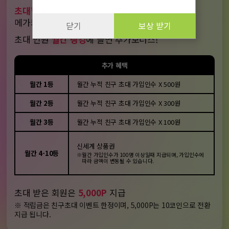
초대할수록 핵이득!
초대 인원 수에 따라 3명마다
메가커피 아메리카노 커피쿠폰 증정
닫기
보상 받기
초대 인원
월간 랭킹
에 들면 추가보너스!
추가 혜택
월간 1등
월간 누적 친구 초대 가입인수 X 500원
월간 2등
월간 누적 친구 초대 가입인수 X 300원
월간 3등
월간 누적 친구 초대 가입인수 X 100원
신세계 상품권
월간 4-10등
월간 가입인수가 100명 이상일때 지급되며, 가입인수에
따라 금액이 변동될 수 있습니다.
초대 받은 회원은
5,000P
지급
※ 적립금은 친구초대 이벤트 한정이며, 5,000P는 10코인으로 전환
지급 됩니다.