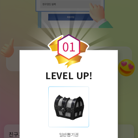
0
0
1
회원가입 후 혜택받기
LEVEL UP!
초대할수록 추가 적립!
참여혜택
자세히 확인하기
친구가 가입할 때 마다
3,000원씩 적립
일반뽑기권