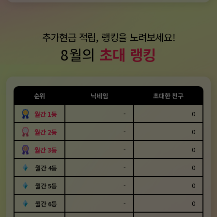
추가현금 적립, 랭킹을 노려보세요!
8월의
초대 랭킹
순위
닉네임
초대한 친구
-
0
월간 1등
-
0
월간 2등
-
0
월간 3등
-
0
월간 4등
-
0
월간 5등
-
0
월간 6등