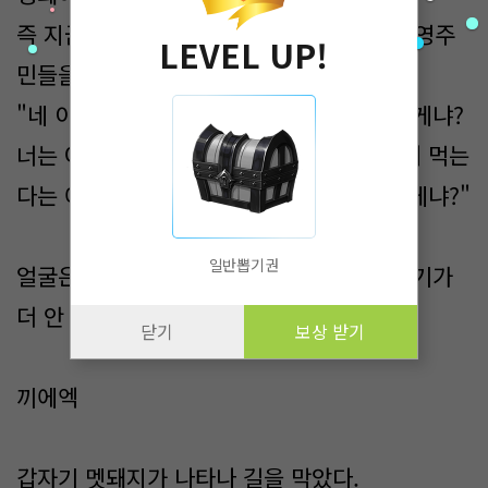
즉 지금 시빌 영지의 영주 데미언 자작처럼 영주
LEVEL UP!
민들을 착취해선 안 된다는 애기야."
"네 이놈! 무슨 신박한 개소리를 하고 있는 게냐?
너는 어찌하여 데미언 자작이 영주민들 등처 먹는
다는 얘기를 그렇게 어렵게 얘기하고 있는 게냐?"
일반뽑기권
얼굴은 이쁜데 입에는 걸레를 물었나? 분위기가
더 안 좋아졌다.
닫기
보상 받기
끼에엑
갑자기 멧돼지가 나타나 길을 막았다.