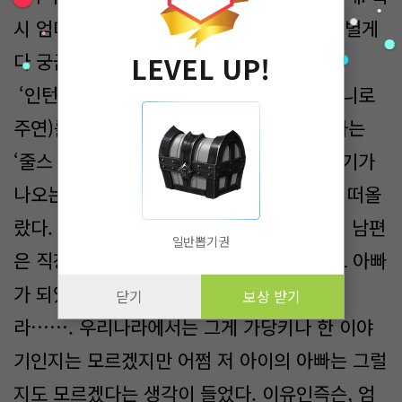
시 엄마가 일하고 아빠가 살림하는 집인가? 별게
다 궁금해.’
LEVEL UP!
‘인턴’이라는 영화(앤 해서웨이, 로버트 드 니로
주연)를 보면 30대 여성으로 CEO의 삶을 사는
‘줄스 오스틴’이란 이름을 가진 여자의 이야기가
나오는데 그녀의 남편이 전업주부였던 것이 떠올
랐다. 밤낮없이 일하는 그녀 때문에 그녀의 남편
일반뽑기권
은 직장을 관두고 유치원생 여자아이의 보모 아빠
가 되었다. 육아를 전담하여 책임지는 아빠
닫기
보상 받기
라……. 우리나라에서는 그게 가당키나 한 이야
기인지는 모르겠지만 어쩜 저 아이의 아빠는 그럴
지도 모르겠다는 생각이 들었다. 이유인즉슨, 엄