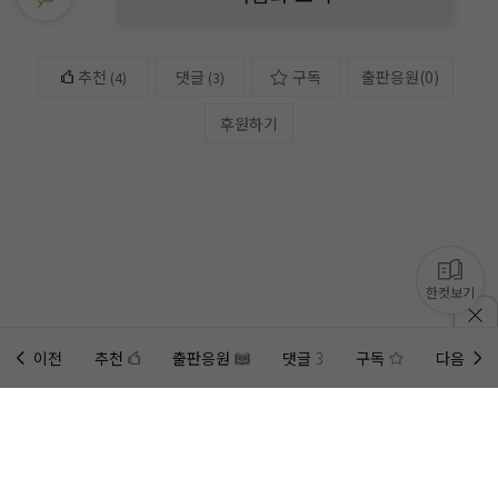
추천
댓글
구독
출판응원
(
0
)
(
4
)
(3)
후원하기
한컷보기
이전
추천
출판응원
댓글
3
구독
다음
홈에
미노벨 웹
추가하기
미노벨 앱
설치하기
사이트에 게시된 컨텐츠는 저작권자의 권리가 있는 컨텐츠로서 무단 복제, 전송, 수정, 배포는 법적 처
벌을 받을 수 있습니다.
회사 정보 자세히 보기