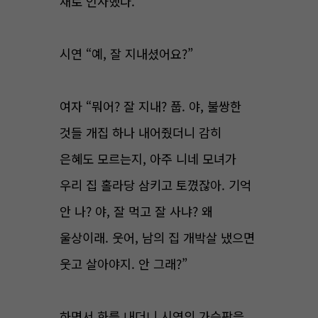
채로 인사했다.
시연 “예, 잘 지내셨어요?”
여자 “뭐어? 잘 지내? 풉. 야, 불쌍한
것들 개집 하나 내어줬더니 감히
은혜도 모르는지, 아주 니네 모녀가
우리 집 홀라당 삼키고 토꼈잖아. 기억
안 나? 야, 잘 먹고 잘 사냐? 왜
울상이래. 웃어, 남의 집 개박살 냈으면
웃고 살아야지. 안 그래?”
하면서 화를 내더니 시연의 가슴팍을