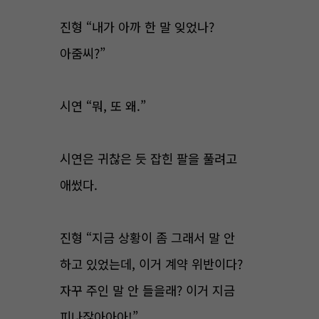
진형 “내가 아까 한 말 잊었나?
아줌씨?”
시연 “뭐, 또 왜.”
시연은 귀찮은 듯 잡힌 팔을 풀려고
애썼다.
진형 “지금 상황이 좀 그래서 말 안
하고 있었는데, 이거 계약 위반이다?
자꾸 주인 말 안 들을래? 이거 지금
피나잖아아아!”