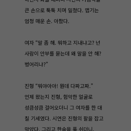
큰 손으로 툭툭 치며 밀쳤다. 맵기는
엄청 매운 손. 아팠다.
여자 “말 좀 해. 뭐하고 지내냐고? 넌
사람이 안부를 묻는데 왜 말을 안 해?
벙어리냐?”
진형 “뭐야아아! 뭔데 다짜고짜.”
언제 왔는지 진형, 험악한 얼굴로
성큼성큼 걸어오더니 그 여자를 한 대
칠 기세였다. 시연은 진형의 팔을 잡고
막았다. 그리고 한숨을 푹 쉬더니,