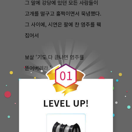
그 말에 강당에 있던 모든 사람들이
고개를 떨구고 훌쩍이면서 묵념했다.
그 사이에, 시연은 팔에 찬 염주를 훽
집어서
0
보살 ‘기도 다 끝나면 염주를
뜯어버려라.’
0
1
실을 끊어버렸다. 한 알, 두 알 염주의
LEVEL UP!
알이 우르르르 쏟아지더니 강당 바닥을
톡톡 뒹굴었다. 그리고 시연은 무대를
내려왔다. 시연의 팔에선 여전히 피가