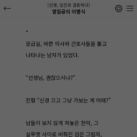
[선생, 일진과 결혼하다]
열일곱의 이별식
*
응급실, 바쁜 의사와 간호사들을 뚫고
나타나는 남자가 있었다.
“선생님, 괜찮으시냐?”
진형 “신경 끄고 그냥 가보는 게 어때?”
남들이 보지 않게 쳐놓은 천막, 그
실루엣 사이로 비춰진 검은 그림자,