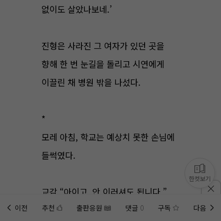
없이도 살았나보네.’
진형은 사라진 그 여자가 있던 곳을
향해 한 번 눈길을 돌리고 시연에게
이끌린 채 병원 밖을 나섰다.
*
모레 아침, 학교는 예상치 못한 손님에
들썩였다.
한컷보기
교감 “아이고, 안 이러셔도 됩니다.”
이전
추천
출판응원
댓글
0
구독
다음
홈에
미노벨 웹
추가하기
미노벨 앱
설치하기