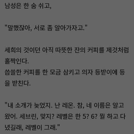
남성은 한 숨 쉬고,
"말했잖아, 서로 좀 알아가자고."
세희의 것이던 아직 따뜻한 잔의 커피를 제것처럼
홀짝인다.
씁쓸한 커피를 한 모금 삼키고 의자 등받이에 등
을 받친다.
"내 소개가 늦었지. 난 레온. 참, 네 이름은 알고
왔어. 세브린, 맞지? 레벨은 한 5? 6? 뭘 하고 다
녔길래, 레벨이 그래."