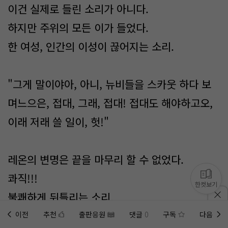
이건 실제로 들린 소리가 아니다.
하지만 주위의 모든 이가 들었다.
한 여성, 인간의 이성이 끊어지는 소리.
"그게 말이야아, 아니, 뉴비들을 스카웃 하다 보
며느으은, 접대, 그래, 접대! 접대도 해야하고오,
이래 저래 쓸 일이, 헛!"
레온의 변명은 끝을 마무리 할 수 없었다.
콰직!!!
한컷보기
불쾌하게 뒤틀리는 소리,
이전
추천
출판응원
댓글
0
구독
다음
홈에
미노벨 웹
추가하기
미노벨 앱
설치하기