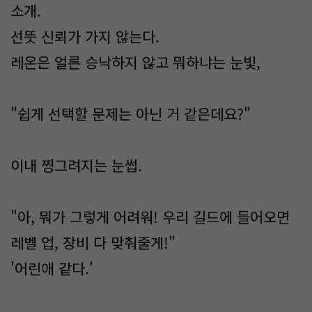
소개.
선뜻 신뢰가 가지 않는다.
레온은 얼른 승낙하지 않고 뭐하냐는 눈빛,
"쉽게 선택할 문제는 아닌 거 같은데요?"
이내 찡그려지는 눈썹.
"아, 뭐가 그렇게 어려워! 우리 길드에 들어오면
레벨 업, 장비 다 맞춰줄게!"
'어린애 같다.'