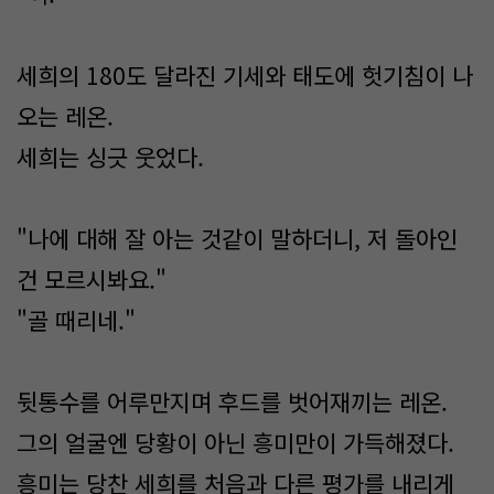
세희의 180도 달라진 기세와 태도에 헛기침이 나
오는 레온.
세희는 싱긋 웃었다.
"나에 대해 잘 아는 것같이 말하더니, 저 돌아인
건 모르시봐요."
"골 때리네."
뒷통수를 어루만지며 후드를 벗어재끼는 레온.
그의 얼굴엔 당황이 아닌 흥미만이 가득해졌다.
흥미는 당찬 세희를 처음과 다른 평가를 내리게