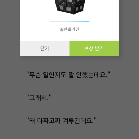
그래도 어쩔 수 없이 주섬주섬
보호구를 입었다.
일반뽑기권
관장 아저씨는 벌써 뻐득거리며
닫기
보상 받기
몸을 풀고 있었다.
"무슨 일인지도 말 안했는데요."
"그래서."
"왜 다짜고짜 겨루긴데요."