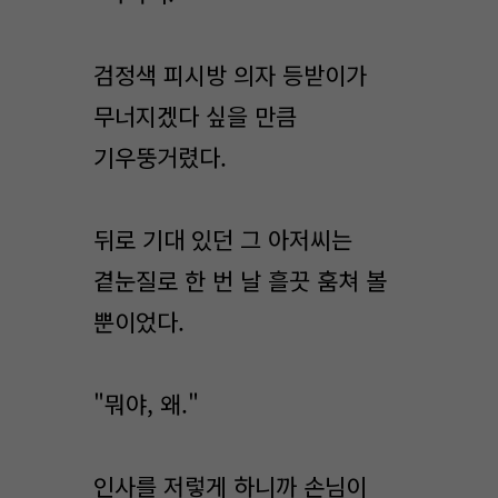
검정색 피시방 의자 등받이가
무너지겠다 싶을 만큼
기우뚱거렸다.
뒤로 기대 있던 그 아저씨는
곁눈질로 한 번 날 흘끗 훔쳐 볼
뿐이었다.
"뭐야, 왜."
인사를 저렇게 하니까 손님이