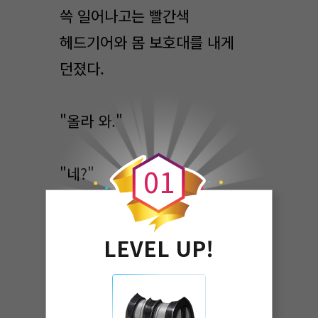
쓱 일어나고는 빨간색
헤드기어와 몸 보호대를 내게
던졌다.
"올라 와."
0
0
1
"네?"
"올라오라고. 빨리."
LEVEL UP!
어이가 없었다.