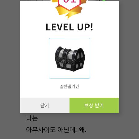
꽁냥거리는 여름이와 나보다
키가
LEVEL UP!
조금 더 작고 귀여워보이는
외모를
가진 남자애가 여름이 옆에서
같이 있었다. 나는 심장이
철렁거렸다.
당장이라도 눈물이
일반뽑기권
나올것같았다.
닫기
보상 받기
내 알 바가 아닌데. 여름이와
나는
아무사이도 아닌데. 왜.