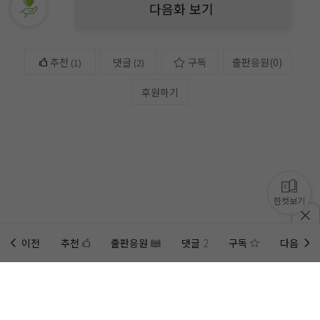
다음화 보기
추천
댓글
구독
출판응원
(
0
)
(
1
)
(2)
후원하기
한컷보기
이전
추천
출판응원
댓글
2
구독
다음
홈에
미노벨 웹
추가하기
미노벨 앱
설치하기
사이트에 게시된 컨텐츠는 저작권자의 권리가 있는 컨텐츠로서 무단 복제, 전송, 수정, 배포는 법적 처
벌을 받을 수 있습니다.