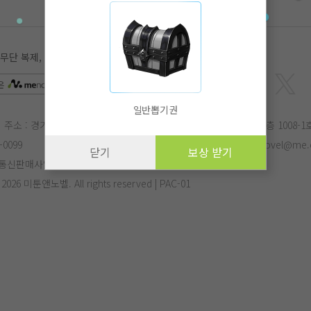
 복제, 전송, 수정, 배포는 법적 처벌을 받을 수 있습니다.
은
APP
에서 더 편리하게 감상하실 수 있습니다.
일반뽑기권
주소 : 경기도 성남시 분당구 삼평동 682번지 유스페이스2 B동 10층 1008-1
-0099
E-mail :
menovel@me.co.kr
작가문의 :
menovel@me.c
닫기
보상 받기
통신판매사업자번호 : 제 2017-성남분당-1125호
- 2026 미툰앤노벨. All rights reserved | PAC-01