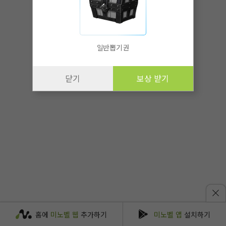
일반뽑기권
닫기
보상 받기
홈에
미노벨 웹
추가하기
미노벨 앱
설치하기