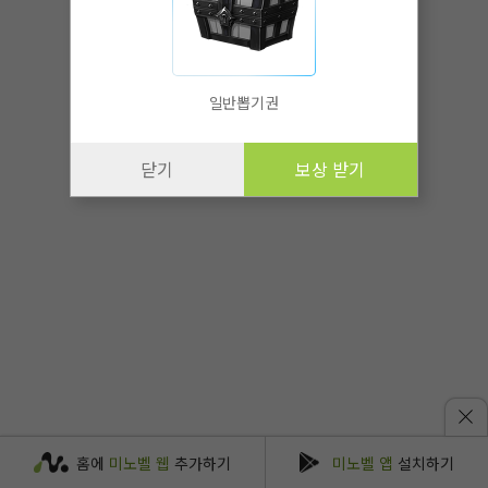
일반뽑기권
닫기
보상 받기
홈에
미노벨 웹
추가하기
미노벨 앱
설치하기