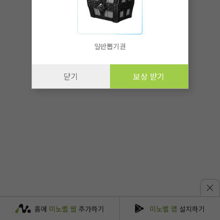
일반뽑기권
닫기
보상 받기
홈에
미노벨 웹
추가하기
미노벨 앱
설치하기