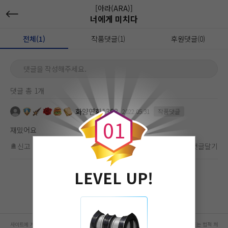
[아라(ARA)]
너에게 미치다
전체(1)
작품댓글(1)
후원댓글(0)
댓글을 작성해주세요.
댓글 총 1개
0
화양연화1368
2022.05.31
작품댓글
0
1
재밌어요
신고
차단
좋아요
(
0
)
댓글달기
LEVEL UP!
사이트에 게시된 컨텐츠는 저작권자의 권리가 있는 컨텐츠로서 무단 복제, 전송, 수정, 배포는 법적 처